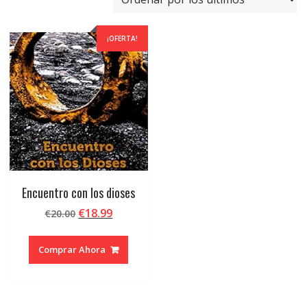
¡OFERTA!
Encuentro con los dioses
El
El
€
18.99
€
20.00
precio
precio
original
actual
Comprar Ahora
era:
es:
€20.00.
€18.99.