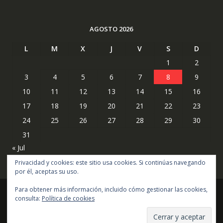
AGOSTO 2026
L
M
X
J
V
S
D
1
2
3
4
5
6
7
8
9
10
11
12
13
14
15
16
17
18
19
20
21
22
23
24
25
26
27
28
29
30
31
« Jul
Privacidad y cookies: este sitio usa cookies. Si continúas navegando
por él, aceptas su uso.
Para obtener más información, incluido cómo gestionar las cookies,
consulta:
Política de cookies
Copyright © todos los derechos reservados
Online Shop por
Acme Themes