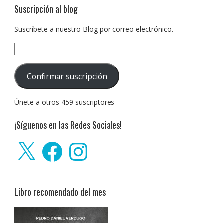
Suscripción al blog
Suscríbete a nuestro Blog por correo electrónico.
Dirección
de
correo
Confirmar suscripción
electrónico:
Únete a otros 459 suscriptores
¡Síguenos en las Redes Sociales!
X
Facebook
Instagram
Libro recomendado del mes