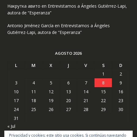
Накрутка авито
en
Entrevistamos a Ángeles Gutiérrez-Lapi,
autora de “Esperanza”
Antonio Jiménez García
en
Entrevistamos a Ángeles
Gutiérrez-Lapi, autora de “Esperanza”
AGOSTO 2026
L
M
X
J
V
S
D
1
2
3
4
5
6
7
8
9
10
11
12
13
14
15
16
17
18
19
20
21
22
23
24
25
26
27
28
29
30
31
« Jul
Privacidad y cookies: este sitio usa cookies. Si continúas navegando