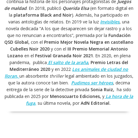
continúa la historia de los personajes protagonistas de
Juegos
de maldad
. En 2018, publicó
Querida Elsa
(en formato digital en
la
plataforma Black and Noir
). Además, ha participado en
varias antologías de relatos. En 2019 ve la luz
Invisibles
, una
novela dedicada “A los que desaparecen sin dejar rastro y a los
que no renuncian a encontrarlos”, premiada por la
Fundación
QSD Global,
con el
Premio Mejor Novela Negra en castellano
Cubelles Noir 2020
y con el
III Premio Memorial Antonio
Lozano
en el
Festival Granada Noir 2021
. En 2020, en plena
pandemia, publica
El salto de la araña
,
Premio Letras del
Mediterráneo 2020
y en 2022
Los animales de ciudad no
lloran
,
un absorbente
thriller
legal ambientado en los juzgados,
que la autora conoce tan bien.
Pudimos ser héroes
, decima
entrega de la serie de la detective privada
Sonia Ruiz,
ha sido
publicada en 2025 por
Menoscuarto Ediciones,
y
La hora de la
fuga
,
su última novela, por
AdN Editorial.