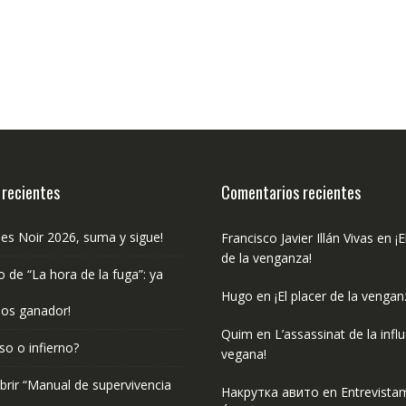
 recientes
Comentarios recientes
les Noir 2026, suma y sigue!
Francisco Javier Illán Vivas
en
¡E
de la venganza!
o de “La hora de la fuga”: ya
Hugo
en
¡El placer de la vengan
os ganador!
Quim
en
L’assassinat de la infl
so o infierno?
vegana!
rir “Manual de supervivencia
Накрутка авито
en
Entrevista