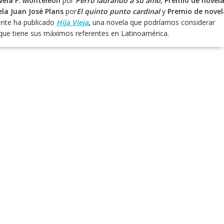
vela F. Monteleón
por
Perro ladrando a su amo
; Premio de novel
ela Juan José Plans
por
El quinto punto cardinal
y
Premio de novel
ente ha publicado
Hija Vieja
,
una novela que podríamos considerar
o que tiene sus máximos referentes en Latinoamérica.