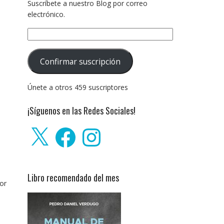
Suscríbete a nuestro Blog por correo
electrónico.
Dirección
de
correo
Confirmar suscripción
electrónico:
Únete a otros 459 suscriptores
¡Síguenos en las Redes Sociales!
X
Facebook
Instagram
Libro recomendado del mes
por