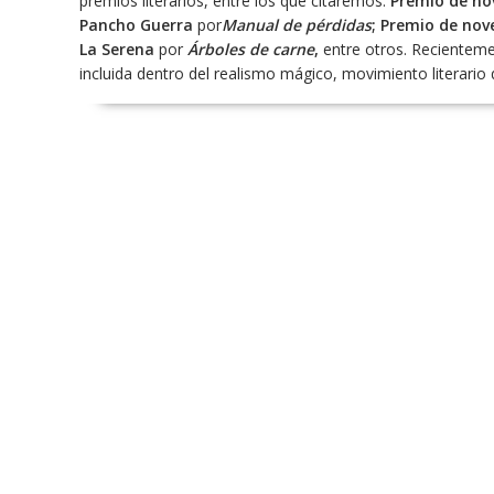
premios literarios, entre los que citaremos:
Premio de no
Pancho Guerra
por
Manual de pérdidas
; Premio de nov
La Serena
por
Árboles de carne
,
entre otros. Recientem
incluida dentro del realismo mágico, movimiento literari