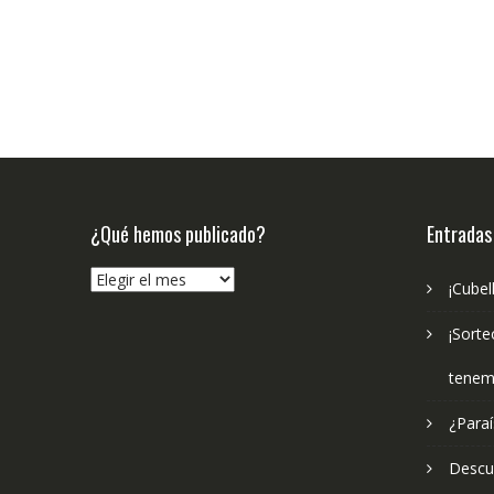
¿Qué hemos publicado?
Entradas
¿Qué
¡Cubel
hemos
publicado?
¡Sorte
tenem
¿Paraí
Descub