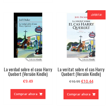
¡OFERTA!
La verdad sobre el caso Harry
La veritat sobre el cas Harry
Quebert (Versión Kindle)
Quebert (Versión Kindle)
El
El
€
9.49
€
10.44
€
10.99
precio
precio
original
actual
Comprar ahora
Comprar ahora
era:
es:
€10.99.
€10.44.