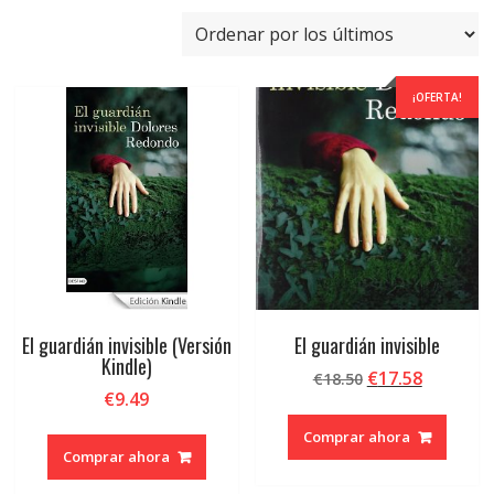
por
los
últimos
¡OFERTA!
El guardián invisible (Versión
El guardián invisible
Kindle)
El
El
€
17.58
€
18.50
€
9.49
precio
precio
original
actual
Comprar ahora
era:
es:
Comprar ahora
€18.50.
€17.58.