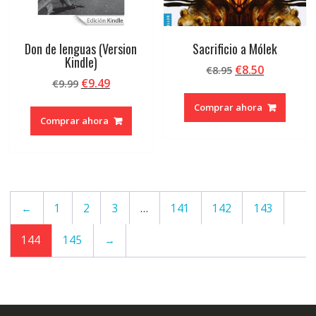
Don de lenguas (Version
Sacrificio a Mólek
Kindle)
El
El
€
8.50
€
8.95
El
El
€
9.49
€
9.99
precio
precio
precio
precio
original
actual
Comprar ahora
original
actual
era:
es:
Comprar ahora
era:
es:
€8.95.
€8.50.
€9.99.
€9.49.
←
1
2
3
…
141
142
143
144
145
→