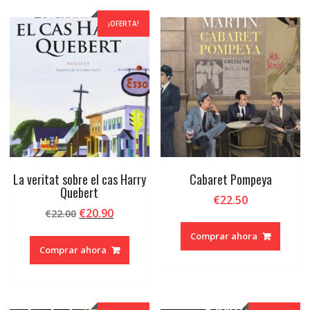
¡OFERTA!
La veritat sobre el cas Harry
Cabaret Pompeya
Quebert
€
22.50
El
El
€
20.90
€
22.00
precio
precio
Comprar ahora
original
actual
Comprar ahora
era:
es:
€22.00.
€20.90.