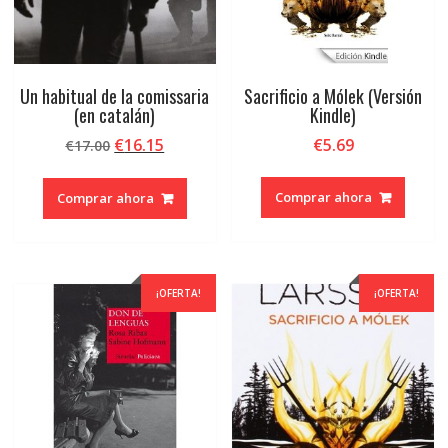
Un habitual de la comissaria
Sacrificio a Mólek (Versión
(en catalán)
Kindle)
El
El
€
16.15
€
5.69
€
17.00
precio
precio
original
actual
Comprar ahora
Comprar ahora
era:
es:
€17.00.
€16.15.
¡OFERTA!
¡OFERTA!