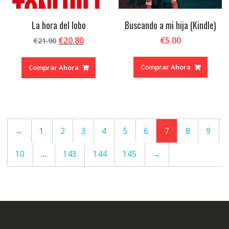
La hora del lobo
Buscando a mi hija (Kindle)
El
El
€
20.80
€
5.00
€
21.90
precio
precio
original
actual
Comprar Ahora
Comprar Ahora
era:
es:
€21.90.
€20.80.
←
1
2
3
4
5
6
7
8
9
10
…
143
144
145
→