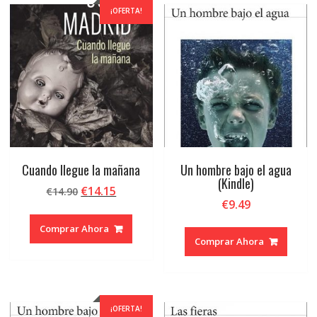
¡OFERTA!
Cuando llegue la mañana
Un hombre bajo el agua
(Kindle)
El
El
€
14.15
€
14.90
€
9.49
precio
precio
original
actual
Comprar Ahora
era:
es:
Comprar Ahora
€14.90.
€14.15.
¡OFERTA!