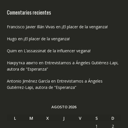
Comentarios recientes
Francisco Javier Illán Vivas
en
¡El placer de la venganza!
Hugo
en
¡El placer de la venganza!
Quim
en
L’assassinat de la influencer vegana!
Накрутка авито
en
Entrevistamos a Ángeles Gutiérrez-Lapi,
autora de “Esperanza”
Antonio Jiménez García
en
Entrevistamos a Ángeles
Gutiérrez-Lapi, autora de “Esperanza”
AGOSTO 2026
L
M
X
J
V
S
D
1
2