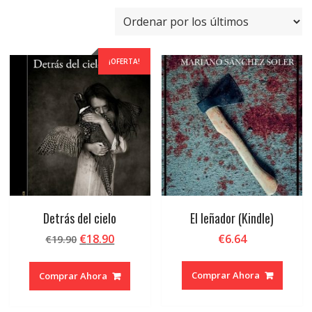
por
los
últimos
¡OFERTA!
Detrás del cielo
El leñador (Kindle)
El
El
€
18.90
€
6.64
€
19.90
precio
precio
original
actual
Comprar Ahora
Comprar Ahora
era:
es:
€19.90.
€18.90.