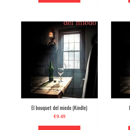
era:
es:
€18.90.
€17.96.
El bouquet del miedo (Kindle)
€
9.49