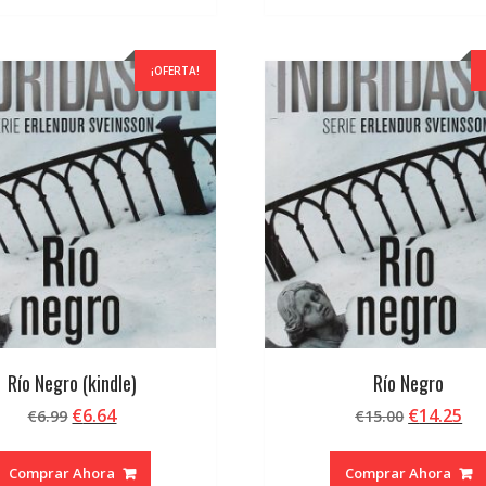
¡OFERTA!
Río Negro (kindle)
Río Negro
El
El
El
El
€
6.64
€
14.25
€
6.99
€
15.00
precio
precio
precio
pr
original
actual
original
ac
Comprar Ahora
Comprar Ahora