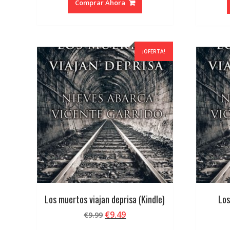
Comprar Ahora
¡OFERTA!
Los muertos viajan deprisa (Kindle)
Los
El
El
€
9.49
€
9.99
precio
precio