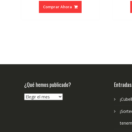
original
actual
Comprar Ahora
era:
es:
€9.99.
€9.49.
¿Qué hemos publicado?
Entradas
¿Qué
¡Cubel
hemos
publicado?
¡Sorte
tenem