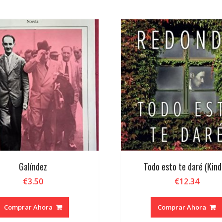
Galíndez
Todo esto te daré (Kind
€
3.50
€
12.34
Comprar Ahora
Comprar Ahora