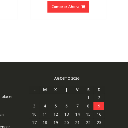
tual
original
actual
Comprar Ahora
era:
es:
1.39.
€19.90.
€18.90.
AGOSTO 2026
L
M
X
J
V
S
D
l placer
1
2
3
4
5
6
7
8
9
10
11
12
13
14
15
16
za!
17
18
19
20
21
22
23
uencer