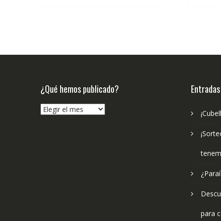
€4.99.
€4.44.
¿Qué hemos publicado?
Entradas
¿Qué
¡Cubel
hemos
publicado?
¡Sorte
tenem
¿Paraí
Descub
para c