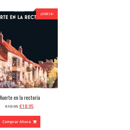
¡OFERTA!
Muerte en la rectoría
El
El
€
18.95
€
19.95
precio
precio
original
actual
Comprar Ahora
era:
es: