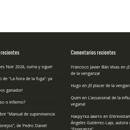
€19.95.
€18.95.
 recientes
Comentarios recientes
les Noir 2026, suma y sigue!
Francisco Javier Illán Vivas
en
¡E
de la venganza!
o de “La hora de la fuga”: ya
Hugo
en
¡El placer de la vengan
os ganador!
Quim
en
L’assassinat de la infl
so o infierno?
vegana!
rir “Manual de supervivencia
Накрутка авито
en
Entrevista
Ángeles Gutiérrez-Lapi, autora 
onejos”, de Pedro Daniel
“Esperanza”