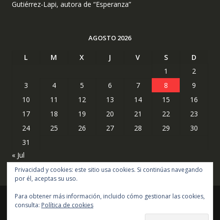
Gutiérrez-Lapi, autora de “Esperanza”
AGOSTO 2026
L
M
X
J
V
S
D
1
2
3
4
5
6
7
8
9
10
11
12
13
14
15
16
17
18
19
20
21
22
23
24
25
26
27
28
29
30
31
« Jul
Privacidad y cookies: este sitio usa cookies. Si continúas navegando
por él, aceptas su uso.
Para obtener más información, incluido cómo gestionar las cookies,
consulta:
Política de cookies
Copyright © todos los derechos reservados