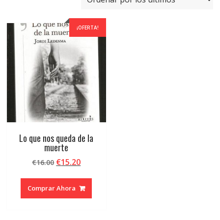
¡OFERTA!
Lo que nos queda de la
muerte
El
El
€
15.20
€
16.00
precio
precio
original
actual
Comprar Ahora
era:
es:
€16.00.
€15.20.