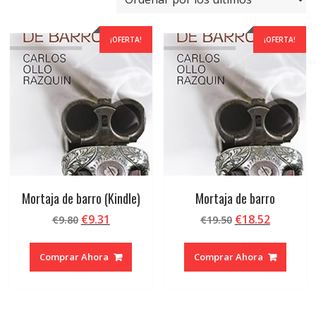
últimos
¡OFERTA!
¡OFERTA!
Mortaja de barro (Kindle)
Mortaja de barro
El
El
El
El
€
9.31
€
18.52
€
9.80
€
19.50
precio
precio
precio
precio
original
actual
original
actual
Comprar Ahora
Comprar Ahora
era:
es:
era:
es:
€9.80.
€9.31.
€19.50.
€18.52.