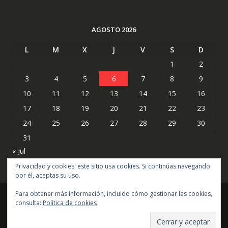
AGOSTO 2026
L
M
X
J
V
S
D
1
2
3
4
5
6
7
8
9
10
11
12
13
14
15
16
17
18
19
20
21
22
23
24
25
26
27
28
29
30
31
« Jul
Privacidad y cookies: este sitio usa cookies. Si continúas navegando
por él, aceptas su uso.
Para obtener más información, incluido cómo gestionar las cookies,
consulta:
Política de cookies
Copyright © todos los derechos reservados
Online Shop por
Acme Themes