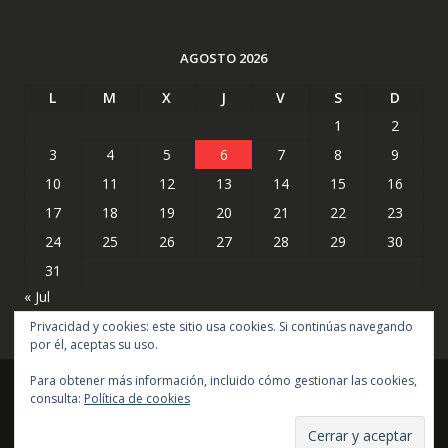
AGOSTO 2026
L
M
X
J
V
S
D
1
2
3
4
5
6
7
8
9
10
11
12
13
14
15
16
17
18
19
20
21
22
23
24
25
26
27
28
29
30
31
« Jul
Privacidad y cookies: este sitio usa cookies. Si continúas navegando
por él, aceptas su uso.
Para obtener más información, incluido cómo gestionar las cookies,
consulta:
Política de cookies
Copyright © todos los derechos reservados
Online Shop por
Acme Themes