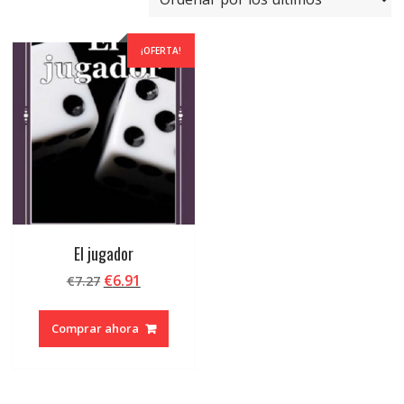
¡OFERTA!
El jugador
El
El
€
6.91
€
7.27
precio
precio
original
actual
Comprar ahora
era:
es:
€7.27.
€6.91.