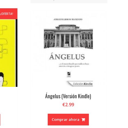
¡OFERTA!
Ángelus (Versión Kindle)
€
2.99
ecio
tual
Comprar ahora