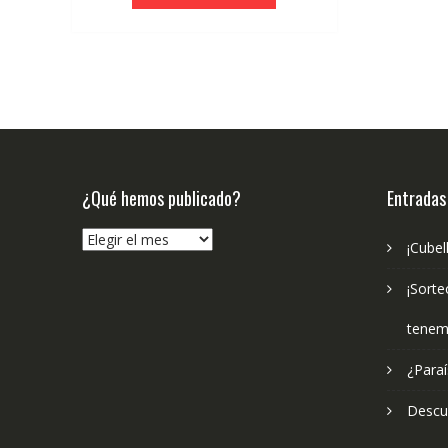
era:
es:
€19.95.
€18.95.
¿Qué hemos publicado?
Entradas
¿Qué
¡Cubel
hemos
publicado?
¡Sorte
tenem
¿Paraí
Descub