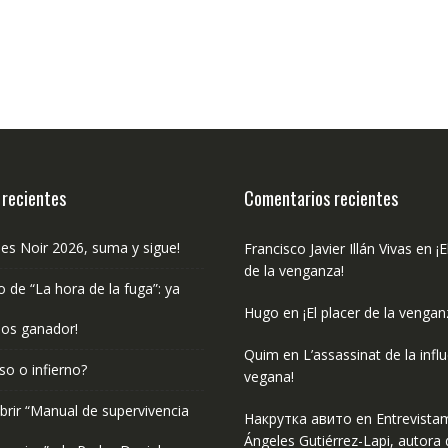
 recientes
Comentarios recientes
les Noir 2026, suma y sigue!
Francisco Javier Illán Vivas
en
¡E
de la venganza!
o de “La hora de la fuga”: ya
Hugo
en
¡El placer de la vengan
os ganador!
Quim
en
L’assassinat de la infl
so o infierno?
vegana!
rir “Manual de supervivencia
Накрутка авито
en
Entrevista
Ángeles Gutiérrez-Lapi, autora 