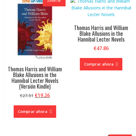
¡OFERTA!
Thomas Harris and William
Blake Allusions in the
Hannibal Lecter Novels
€
47.86
Comprar ahora
Thomas Harris and William
Blake Allusions in the
Hannibal Lecter Novels
(Versión Kindle)
El
El
€
19.26
€
27.51
precio
precio
original
actual
Comprar ahora
era:
es:
€27.51.
€19.26.