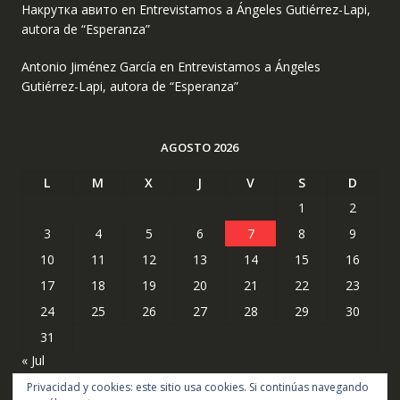
Накрутка авито
en
Entrevistamos a Ángeles Gutiérrez-Lapi,
autora de “Esperanza”
Antonio Jiménez García
en
Entrevistamos a Ángeles
Gutiérrez-Lapi, autora de “Esperanza”
AGOSTO 2026
L
M
X
J
V
S
D
1
2
3
4
5
6
7
8
9
10
11
12
13
14
15
16
17
18
19
20
21
22
23
24
25
26
27
28
29
30
31
« Jul
Privacidad y cookies: este sitio usa cookies. Si continúas navegando