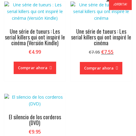
¡OFERTA!
Une série de tueurs : Les
Une série de tueurs : Les
serial killers qui ont inspiré le
serial killers qui ont inspiré le
cinéma (Versión Kindle)
cinéma
El
El
€
4.99
€
7.55
€
7.95
precio
precio
original
actual
Comprar ahora
Comprar ahora
era:
es:
€7.95.
€7.55.
El silencio de los corderos
(DVD)
€
9.95