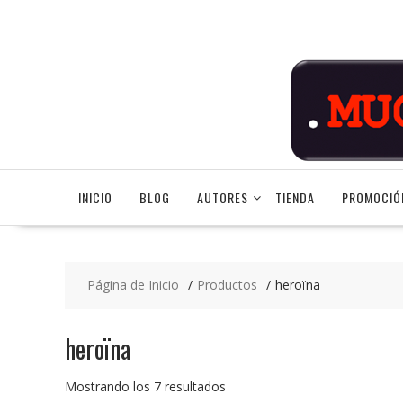
Saltar
contenido
INICIO
BLOG
AUTORES
TIENDA
PROMOCIÓ
Página de Inicio
Productos
heroïna
heroïna
Ordenado
Mostrando los 7 resultados