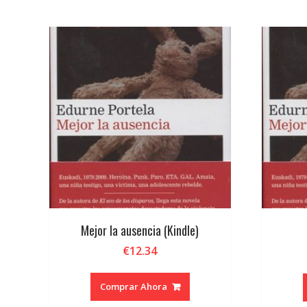
por
los
últimos
Mejor la ausencia (Kindle)
€
12.34
Comprar Ahora