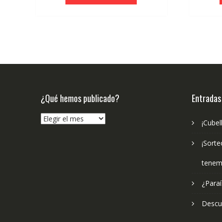
era:
es:
€9.95.
€9.46.
¿Qué hemos publicado?
Entradas
¿Qué
¡Cubel
hemos
publicado?
¡Sorte
tenem
¿Paraí
Descub