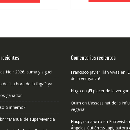
era:
es:
€17.90.
€17.00.
 recientes
Comentarios recientes
les Noir 2026, suma y sigue!
Francisco Javier Illán Vivas
en
¡E
de la venganza!
o de “La hora de la fuga”: ya
Hugo
en
¡El placer de la vengan
os ganador!
Quim
en
L’assassinat de la infl
so o infierno?
vegana!
rir “Manual de supervivencia
Накрутка авито
en
Entrevista
Ángeles Gutiérrez-Lapi, autora 