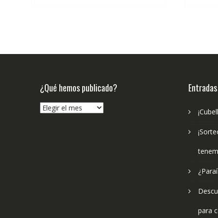
€16.00.
€15.20.
¿Qué hemos publicado?
Entradas
¿Qué
¡Cubel
hemos
publicado?
¡Sorte
tenem
¿Paraí
Descub
para c