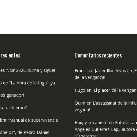
€16.00.
€15.20.
 recientes
Comentarios recientes
les Noir 2026, suma y sigue!
Francisco Javier Illán Vivas
en
¡E
de la venganza!
o de “La hora de la fuga”: ya
Hugo
en
¡El placer de la vengan
os ganador!
Quim
en
L’assassinat de la infl
so o infierno?
vegana!
rir “Manual de supervivencia
Накрутка авито
en
Entrevista
Ángeles Gutiérrez-Lapi, autora 
onejos”, de Pedro Daniel
“Esperanza”