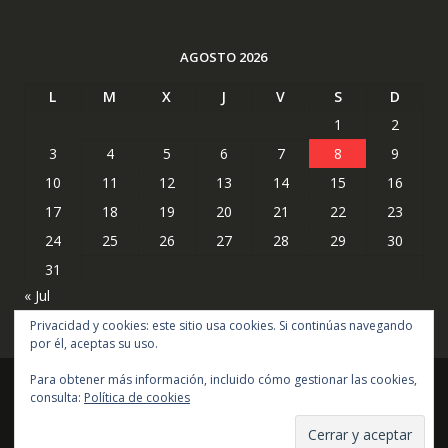
AGOSTO 2026
L
M
X
J
V
S
D
1
2
3
4
5
6
7
8
9
10
11
12
13
14
15
16
17
18
19
20
21
22
23
24
25
26
27
28
29
30
31
« Jul
Privacidad y cookies: este sitio usa cookies. Si continúas navegando
por él, aceptas su uso.
Para obtener más información, incluido cómo gestionar las cookies,
consulta:
Política de cookies
Copyright © todos los derechos reservados
Online Shop por
Acme Themes