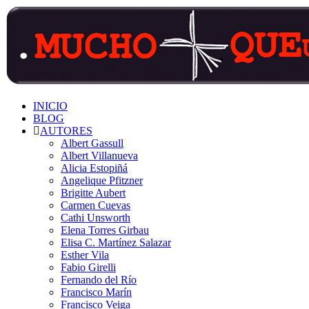
Saltar
contenido
INICIO
BLOG
AUTORES
Albert Gassull
Albert Villanueva
Alicia Estopiñá
Angelique Pfitzner
Brigitte Aubert
Carmen Cuevas
Cathi Unsworth
Elena Torres Girbau
Elisa C. Martínez Salazar
Esther Vila
Fabio Girelli
Fernando del Río
Francisco Marín
Francisco Veiga