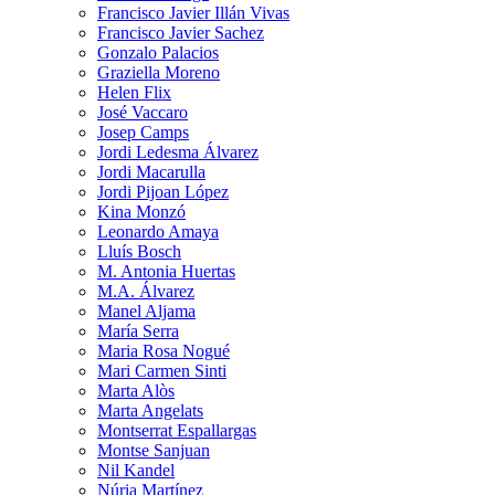
Francisco Javier Illán Vivas
Francisco Javier Sachez
Gonzalo Palacios
Graziella Moreno
Helen Flix
José Vaccaro
Josep Camps
Jordi Ledesma Álvarez
Jordi Macarulla
Jordi Pijoan López
Kina Monzó
Leonardo Amaya
Lluís Bosch
M. Antonia Huertas
M.A. Álvarez
Manel Aljama
María Serra
Maria Rosa Nogué
Mari Carmen Sinti
Marta Alòs
Marta Angelats
Montserrat Espallargas
Montse Sanjuan
Nil Kandel
Núria Martínez