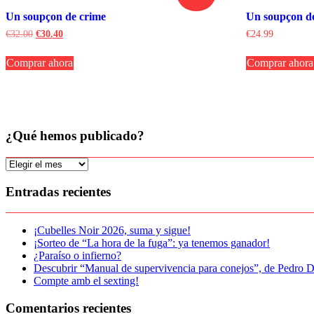
Un soupçon de crime
Un soupçon de
El
El
€
32.00
€
30.40
€
24.99
precio
precio
original
actual
Comprar ahora
Comprar ahora
era:
es:
€32.00.
€30.40.
¿Qué hemos publicado?
¿Qué
hemos
publicado?
Entradas recientes
¡Cubelles Noir 2026, suma y sigue!
¡Sorteo de “La hora de la fuga”: ya tenemos ganador!
¿Paraíso o infierno?
Descubrir “Manual de supervivencia para conejos”, de Pedro D
Compte amb el sexting!
Comentarios recientes