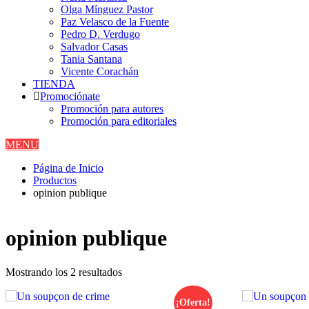
Olga Mínguez Pastor
Paz Velasco de la Fuente
Pedro D. Verdugo
Salvador Casas
Tania Santana
Vicente Corachán
TIENDA
Promociónate
Promoción para autores
Promoción para editoriales
MENU
Página de Inicio
Productos
opinion publique
opinion publique
Ordenado
Mostrando los 2 resultados
por
los
¡Oferta!
últimos