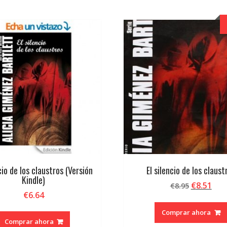
ncio de los claustros (Versión
El silencio de los claust
Kindle)
El
El
€
8.51
€
8.95
€
6.64
precio
pre
original
act
Comprar ahora
era:
es:
Comprar ahora