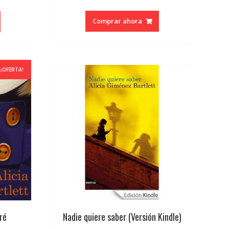
cio
ual
Comprar ahora
5.
¡OFERTA!
ré
Nadie quiere saber (Versión Kindle)