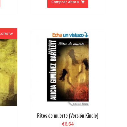
Comprar ahora
era:
es:
€7.95.
€7.55.
¡OFERTA!
Ritos de muerte (Versión Kindle)
€
6.64