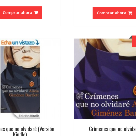
precio
pre
original
act
Comprar ahora
Comprar ahora
era:
es:
€7.95.
€7.5
es que no olvidaré (Versión
Crímenes que no olvida
Kindle)