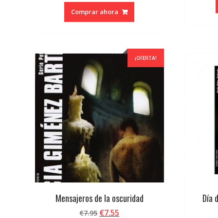
Comprar ahora
¡OFERTA!
Mensajeros de la oscuridad
Día 
El
El
€
7.55
€
7.95