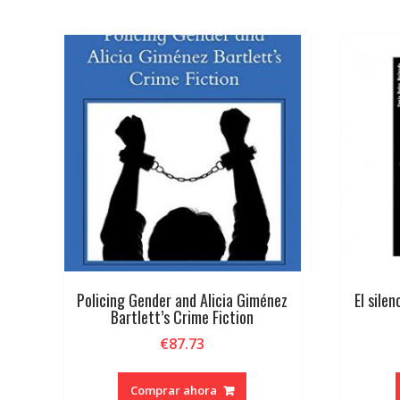
por
los
últimos
Policing Gender and Alicia Giménez
El sile
Bartlett’s Crime Fiction
€
87.73
Comprar ahora