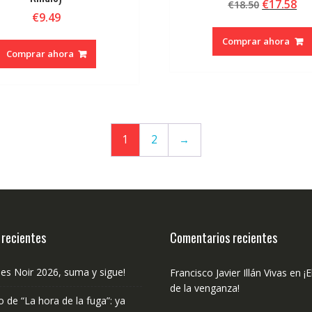
El
El
€
17.58
€
18.50
€
9.49
precio
pr
original
ac
Comprar ahora
era:
es:
Comprar ahora
€18.50.
€1
1
2
→
 recientes
Comentarios recientes
les Noir 2026, suma y sigue!
Francisco Javier Illán Vivas
en
¡E
de la venganza!
o de “La hora de la fuga”: ya