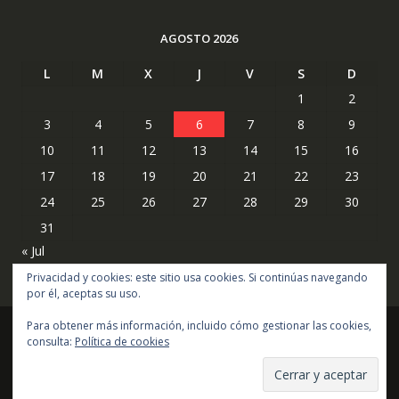
AGOSTO 2026
L
M
X
J
V
S
D
1
2
3
4
5
6
7
8
9
10
11
12
13
14
15
16
17
18
19
20
21
22
23
24
25
26
27
28
29
30
31
« Jul
Privacidad y cookies: este sitio usa cookies. Si continúas navegando
por él, aceptas su uso.
Para obtener más información, incluido cómo gestionar las cookies,
consulta:
Política de cookies
Copyright © todos los derechos reservados
Online Shop por
Acme Themes