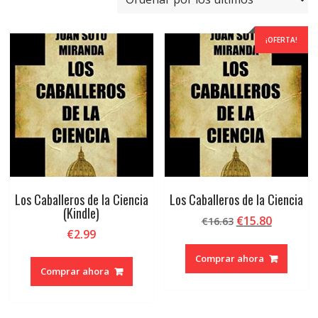
últimos
¡OFERTA!
Los Caballeros de la Ciencia
Los Caballeros de la Ciencia
(Kindle)
El
El
€
15.80
€
16.63
€
2.99
precio
precio
original
actual
Comprar ahora
era:
es:
Comprar ahora
€16.63.
€15.80.