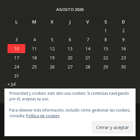
AGOSTO 2026
L
M
X
J
V
S
D
1
2
3
4
5
6
7
8
9
10
11
12
13
14
15
16
17
18
19
20
21
22
23
24
25
26
27
28
29
30
31
« Jul
Privacidad y cookies: este sitio usa cookies. Si continúas navegando
por él, aceptas su uso.
Para obtener más información, incluido cómo gestionar las cookies,
consulta:
Política de cookies
Copyright © todos los derechos reservados
Online Shop por
Acme Themes