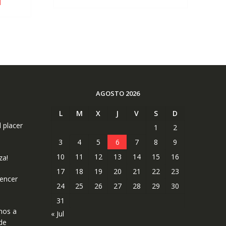
€18.50.
€17.58.
AGOSTO 2026
L
M
X
J
V
S
D
l placer
1
2
3
4
5
6
7
8
9
10
11
12
13
14
15
16
za!
17
18
19
20
21
22
23
uencer
24
25
26
27
28
29
30
31
mos a
« Jul
de