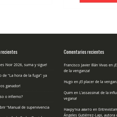
€18.50.
€17.58.
 recientes
Comentarios recientes
les Noir 2026, suma y sigue!
Francisco Javier Illán Vivas
en
¡E
de la venganza!
o de “La hora de la fuga”: ya
Hugo
en
¡El placer de la vengan
os ganador!
Quim
en
L’assassinat de la infl
so o infierno?
vegana!
rir “Manual de supervivencia
Накрутка авито
en
Entrevista
Ángeles Gutiérrez-Lapi, autora 