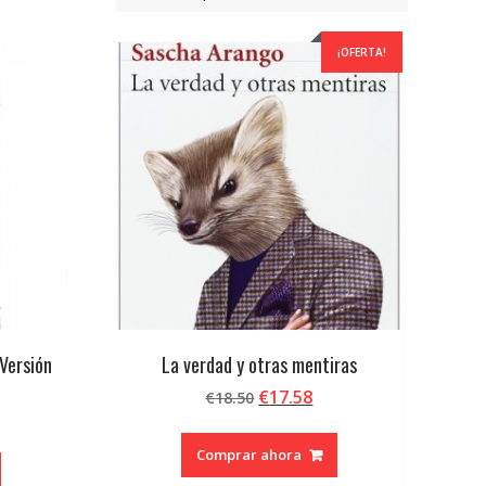
¡OFERTA!
(Versión
La verdad y otras mentiras
El
El
€
17.58
€
18.50
precio
precio
original
actual
Comprar ahora
era:
es: