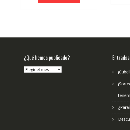
¿Qué hemos publicado?
Entradas
¿Qué
¡Cubel
hemos
publicado?
¡Sorte
tenem
¿Paraí
Descub