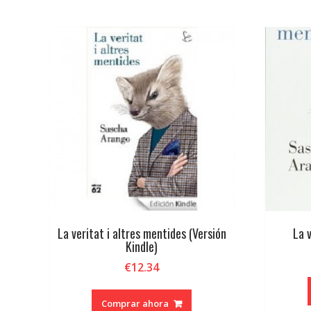
por
los
últimos
La veritat i altres mentides (Versión
La 
Kindle)
€
12.34
Comprar ahora