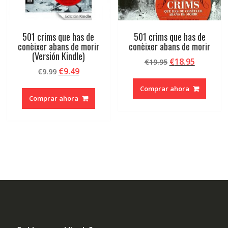
501 crims que has de
501 crims que has de
conèixer abans de morir
conèixer abans de morir
(Versión Kindle)
El
El
€
18.95
€
19.95
El
El
€
9.49
€
9.99
precio
precio
precio
precio
original
actual
Comprar ahora
original
actual
era:
es:
Comprar ahora
era:
es:
€19.95.
€18.95.
€9.99.
€9.49.