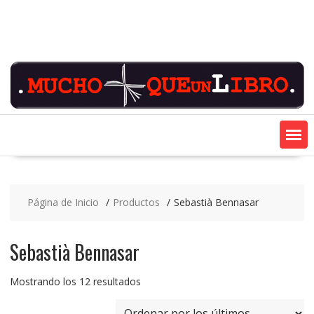
Saltar
contenido
Página de Inicio
Productos
Sebastià Bennasar
Sebastià Bennasar
Ordenado
Mostrando los 12 resultados
por
los