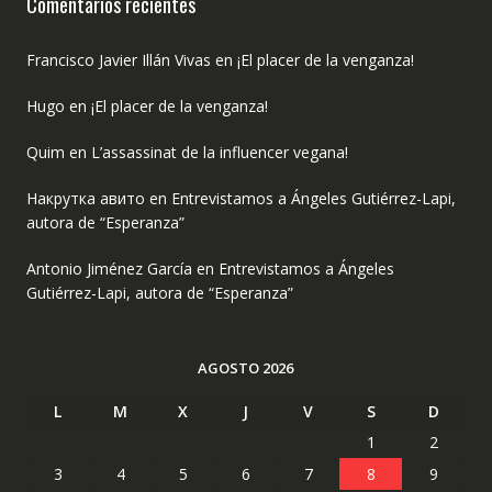
Comentarios recientes
Francisco Javier Illán Vivas
en
¡El placer de la venganza!
Hugo
en
¡El placer de la venganza!
Quim
en
L’assassinat de la influencer vegana!
Накрутка авито
en
Entrevistamos a Ángeles Gutiérrez-Lapi,
autora de “Esperanza”
Antonio Jiménez García
en
Entrevistamos a Ángeles
Gutiérrez-Lapi, autora de “Esperanza”
AGOSTO 2026
L
M
X
J
V
S
D
1
2
3
4
5
6
7
8
9