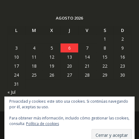
AGOSTO 2026
L
M
X
J
V
S
D
1
2
3
4
5
6
7
8
9
10
11
12
13
14
15
16
17
18
19
20
21
22
23
24
25
26
27
28
29
30
31
« Jul
Privacidad y cookies: este sitio usa cookies. Si continúas navegando
por él, aceptas su uso.
Para obtener más información, incluido cómo gestionar las cookies,
consulta:
Política de cookies
Copyright © todos los derechos reservados
Online Shop por
Acme Themes