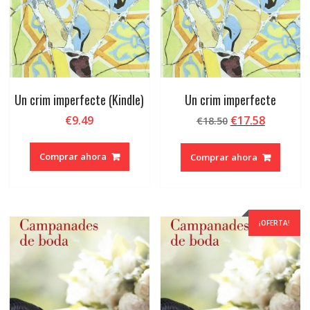
Un crim imperfecte (Kindle)
Un crim imperfecte
El
El
€
9.49
€
17.58
€
18.50
precio
precio
original
actual
Comprar ahora
Comprar ahora
era:
es:
€18.50.
€17.58.
¡OFERTA!