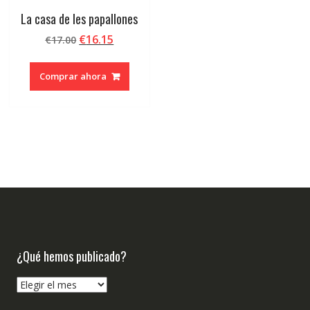
La casa de les papallones
El
El
€
16.15
€
17.00
precio
precio
original
actual
Comprar ahora
era:
es:
€17.00.
€16.15.
¿Qué hemos publicado?
¿Qué
hemos