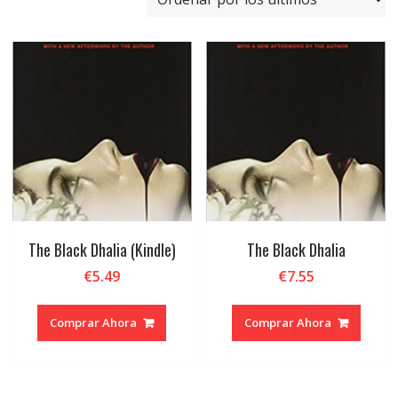
últimos
The Black Dhalia (Kindle)
The Black Dhalia
€
5.49
€
7.55
Comprar Ahora
Comprar Ahora