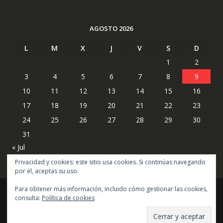
AGOSTO 2026
L
M
X
J
V
S
D
1
2
3
4
5
6
7
8
9
10
11
12
13
14
15
16
17
18
19
20
21
22
23
24
25
26
27
28
29
30
31
« Jul
Privacidad y cookies: este sitio usa cookies. Si continúas navegando
por él, aceptas su uso.
Para obtener más información, incluido cómo gestionar las cookies,
consulta:
Política de cookies
Copyright © todos los derechos reservados
Online Shop por
Acme Themes