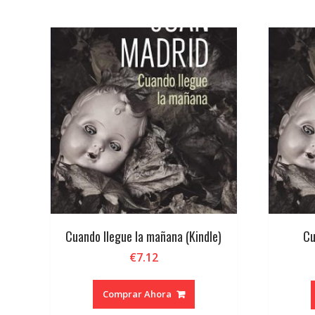
por
los
últimos
Cuando llegue la mañana (Kindle)
Cu
€
7.12
Comprar Ahora