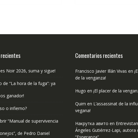
€14.90.
€14.15.
 recientes
Comentarios recientes
les Noir 2026, suma y sigue!
Francisco Javier Illán Vivas
en
¡E
de la venganza!
o de “La hora de la fuga”: ya
Hugo
en
¡El placer de la vengan
os ganador!
Quim
en
L’assassinat de la infl
so o infierno?
vegana!
rir “Manual de supervivencia
Накрутка авито
en
Entrevista
Ángeles Gutiérrez-Lapi, autora 
onejos”, de Pedro Daniel
“Esperanza”