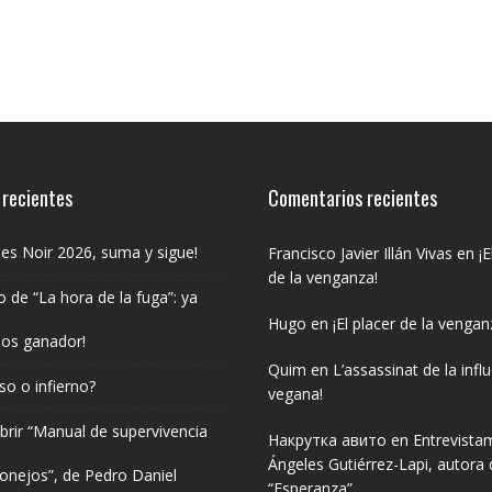
€14.96.
€14.21.
 recientes
Comentarios recientes
les Noir 2026, suma y sigue!
Francisco Javier Illán Vivas
en
¡E
de la venganza!
o de “La hora de la fuga”: ya
Hugo
en
¡El placer de la vengan
os ganador!
Quim
en
L’assassinat de la infl
so o infierno?
vegana!
rir “Manual de supervivencia
Накрутка авито
en
Entrevista
Ángeles Gutiérrez-Lapi, autora 
onejos”, de Pedro Daniel
“Esperanza”