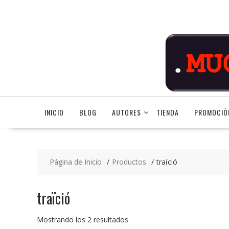
Saltar
contenido
INICIO
BLOG
AUTORES
TIENDA
PROMOCIÓ
Página de Inicio
Productos
traïció
traïció
Ordenado
Mostrando los 2 resultados