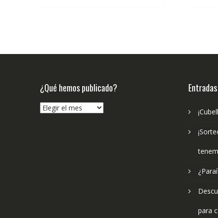
€21.95.
€20.85.
¿Qué hemos publicado?
Entradas
¿Qué
¡Cubel
hemos
publicado?
¡Sorte
tenem
¿Paraí
Descub
para c