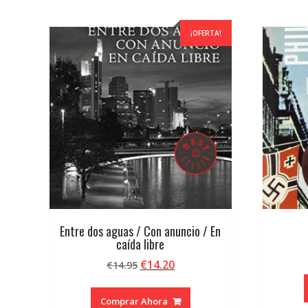
por
los
últimos
¡OFERTA!
Entre dos aguas / Con anuncio / En
caída libre
El
El
€
14.20
€
14.95
precio
precio
original
actual
Comprar Ahora