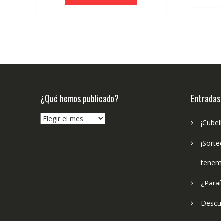
era:
es:
€14.95.
€14.20.
¿Qué hemos publicado?
Entradas
¿Qué
¡Cubel
hemos
publicado?
¡Sorte
tenem
¿Paraí
Descub