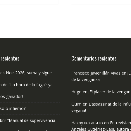
€12.00.
€11.40.
€9.99.
€9.4
 recientes
Comentarios recientes
les Noir 2026, suma y sigue!
Francisco Javier Illán Vivas
en
¡E
de la venganza!
o de “La hora de la fuga”: ya
Hugo
en
¡El placer de la vengan
os ganador!
Quim
en
L’assassinat de la infl
so o infierno?
vegana!
rir “Manual de supervivencia
Накрутка авито
en
Entrevista
Ángeles Gutiérrez-Lapi, autora 