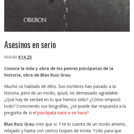
Asesinos en serio
El
El
€
15.00
€
14.25
precio
precio
Conoce la vida y obra de los peores psicópatas de la
original
actual
historia, obra de Blas Ruiz Grau
era:
es:
€15.00.
€14.25.
Mucho se hablado de ellos. Sus nombres han pasado a la
historia, pero de un modo, quizá, no demasiado agradable.
¿Qué hay de verdad en lo que hemos oído? ¿Cómo empezó
todo? Conociendo sus biografías, ¿se puede dar respuesta a la
pregunta de si
el psicópata nace o se hace
?
Blas Ruiz Grau
cree que sí. Y te lo cuenta de un modo ameno,
relajado y hasta con ciertos toques de ironía. Todo para que