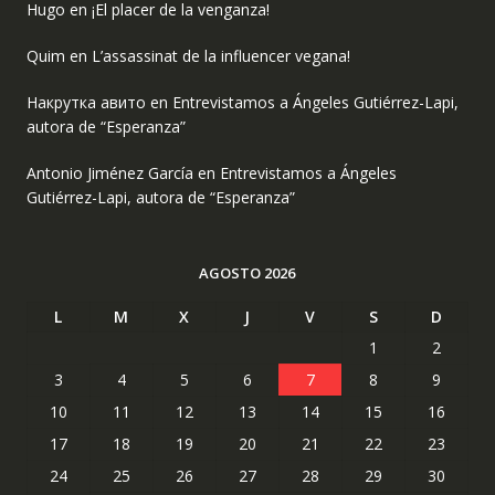
Hugo
en
¡El placer de la venganza!
Quim
en
L’assassinat de la influencer vegana!
Накрутка авито
en
Entrevistamos a Ángeles Gutiérrez-Lapi,
autora de “Esperanza”
Antonio Jiménez García
en
Entrevistamos a Ángeles
Gutiérrez-Lapi, autora de “Esperanza”
AGOSTO 2026
L
M
X
J
V
S
D
1
2
3
4
5
6
7
8
9
10
11
12
13
14
15
16
17
18
19
20
21
22
23
24
25
26
27
28
29
30