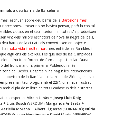
iminals a deu barris de Barcelona
omes, escriuen sobre deu barris de la
Barcelona més
o Barcelones? Potser no ho havíeu pensat, però la capital
bles ciutats en el seu interior. I en totes s’hi produeixen
n vint dels millors escriptors de novel·la negra del país,
 deu barris de la ciutat i els converteixen en objecte
hi ha
molta vida i molta mort
més enllà de les Rambles i
 que algú ens els expliqui. I és que des de les Olimpíades
rcelona s’ha transformat de forma espectacular. Duna
ió del front marítim, primer al Poblenou i més
 zona del Besòs. Després hi ha hagut les intervencions
al —obertura de la Rambla— o la zona de Glòries, que vol
e empresarial i tecnològic amb el 22@, una mica frustrat
s amb el pla de millora de tots i cadascun dels districtes.
lats us esperen.
Mireia Llinàs + Josep Lluís Roig
 + Lluís Bosch
(VERDUM)
Margarida Aritzeta +
Graziella Moreno + Albert Figueras
(GUINARDÓ)
Núria
VITGE)
Susana Hernández + David Marín
(VERNEDA)