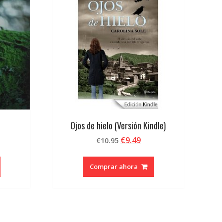
Ojos de hielo (Versión Kindle)
El
El
€
9.49
€
10.95
ecio
precio
precio
tual
original
actual
Comprar ahora
era:
es:
7.58.
€10.95.
€9.49.