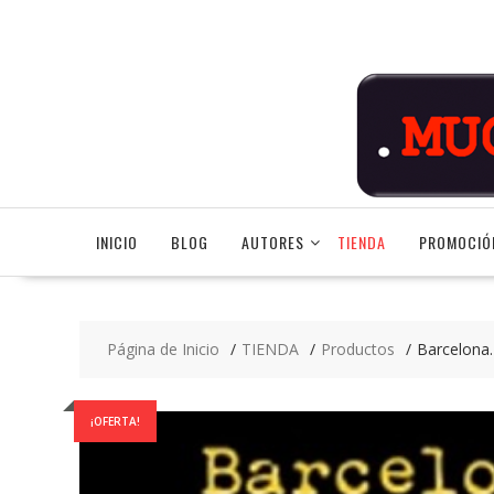
Saltar
contenido
INICIO
BLOG
AUTORES
TIENDA
PROMOCIÓ
Página de Inicio
TIENDA
Productos
Barcelona. 
¡OFERTA!