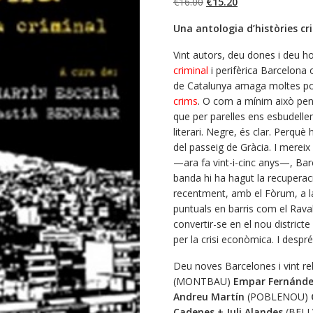
El
El
€
16.00
€
15.20
precio
precio
Una antologia d’històries cr
original
actual
era:
es:
Vint autors, deu dones i deu h
€16.00.
€15.20.
criminal
i perifèrica Barcelona 
de Catalunya amaga moltes possi
crims
. O com a mínim això pense
que per parelles ens esbudellen
literari. Negre, és clar. Perquè 
del passeig de Gràcia. I mereix
—ara fa vint-i-cinc anys—, Ba
banda hi ha hagut la recuperac
recentment, amb el Fòrum, a la
puntuals en barris com el Rav
convertir-se en el nou district
per la crisi econòmica. I despré
Deu noves Barcelones i vint re
(MONTBAU)
Empar Fernández
Andreu Martín
(POBLENOU)
Cadenes + Juli Alandes
(BELL