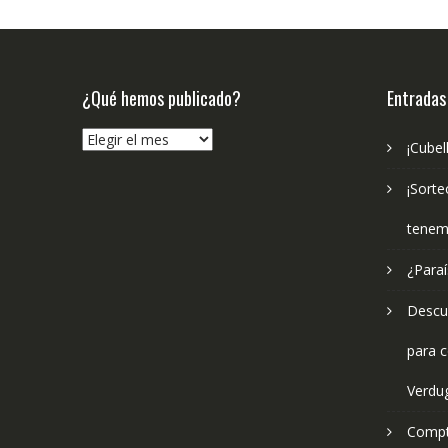
¿Qué hemos publicado?
Entradas
¿Qué
¡Cubel
hemos
publicado?
¡Sorte
tenem
¿Paraí
Descub
para c
Verdu
Compt