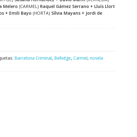
a Melero
(CARMEL)
Raquel Gámez Serrano + Lluís Llort
s + Emili Bayo
(HORTA)
Sílvia Mayans + Jordi de
iquetas:
Barcelona Criminal
,
Bellvitge
,
Carmel
,
novela