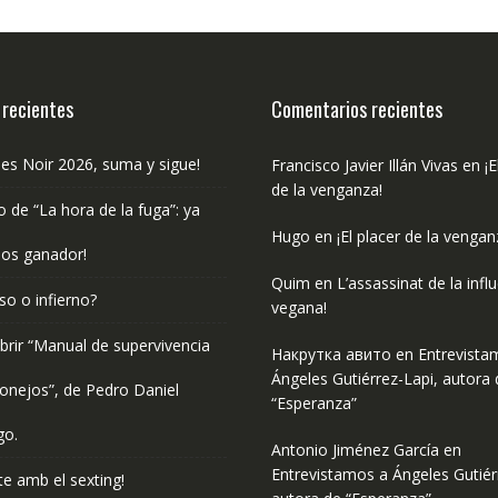
 recientes
Comentarios recientes
les Noir 2026, suma y sigue!
Francisco Javier Illán Vivas
en
¡E
de la venganza!
o de “La hora de la fuga”: ya
Hugo
en
¡El placer de la vengan
os ganador!
Quim
en
L’assassinat de la infl
so o infierno?
vegana!
rir “Manual de supervivencia
Накрутка авито
en
Entrevista
Ángeles Gutiérrez-Lapi, autora 
onejos”, de Pedro Daniel
“Esperanza”
go.
Antonio Jiménez García
en
Entrevistamos a Ángeles Gutiér
e amb el sexting!