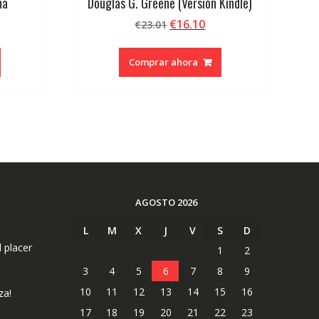
ma
Douglas G. Greene (Versión Kindle)
El
El
€
16.10
€
23.01
cio
precio
precio
ual
original
actual
Comprar ahora
era:
es:
5.
€23.01.
€16.10.
AGOSTO 2026
L
M
X
J
V
S
D
l placer
1
2
3
4
5
6
7
8
9
10
11
12
13
14
15
16
za!
17
18
19
20
21
22
23