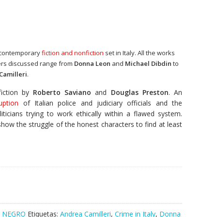
of contemporary
fiction and nonfiction
set in Italy. All the works
iters discussed range from
Donna Leon
and
Michael Dibdin
to
Camilleri
.
fiction by
Roberto Saviano
and
Douglas Preston
. An
uption
of Italian police and judiciary officials and the
liticians trying to work ethically within a flawed system.
ow the struggle of the honest characters to find at least
.
O NEGRO
Etiquetas:
Andrea Camilleri
,
Crime in Italy
,
Donna