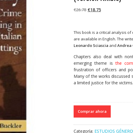
El
El
€
26.78
€
18.75
precio
precio
original
actual
era:
es:
This book is a critical analysis 
€26.78.
€18.75.
are available in English. The wr
Leonardo Sciascia
and
Andrea 
Chapters also deal with non
emerging theme is
the corr
frustration of officers and po
Many of the works discussed sh
a limited justice for the victims
Comprar ahora
Categoría:
ESTUDIOS GÉNER