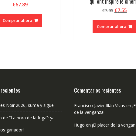
qui ont inspiré le ciné
€
67.89
El
El
€
7.55
€
7.95
precio
pre
Comprar ahora
original
act
Comprar ahora
era:
es:
€7.95.
€7.5
 recientes
Comentarios recientes
les Noir 2026, suma y sigue!
Francisco Javier Illán Vivas
en
¡E
de la venganza!
o de “La hora de la fuga”: ya
Hugo
en
¡El placer de la vengan
os ganador!