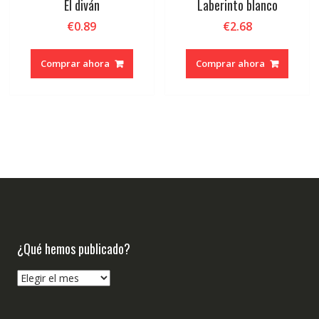
El diván
Laberinto blanco
€
0.89
€
2.68
Comprar ahora
Comprar ahora
¿Qué hemos publicado?
¿Qué
hemos
publicado?