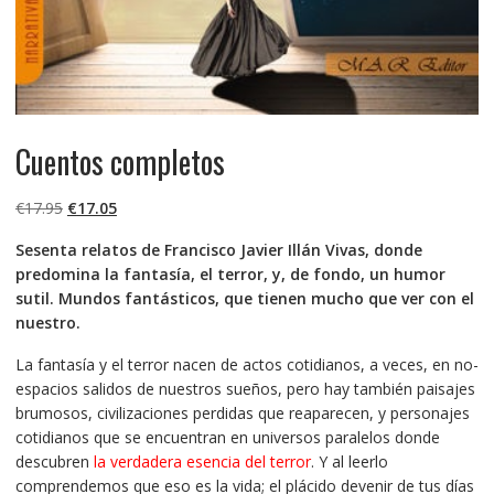
Cuentos completos
El
El
€
17.95
€
17.05
precio
precio
Sesenta relatos de Francisco Javier Illán Vivas, donde
original
actual
predomina la fantasía, el terror, y, de fondo, un humor
era:
es:
sutil. Mundos fantásticos, que tienen mucho que ver con el
€17.95.
€17.05.
nuestro.
La fantasía y el terror nacen de actos cotidianos, a veces, en no-
espacios salidos de nuestros sueños, pero hay también paisajes
brumosos, civilizaciones perdidas que reaparecen, y personajes
cotidianos que se encuentran en universos paralelos donde
descubren
la verdadera esencia del terror
. Y al leerlo
comprendemos que eso es la vida; el plácido devenir de tus días