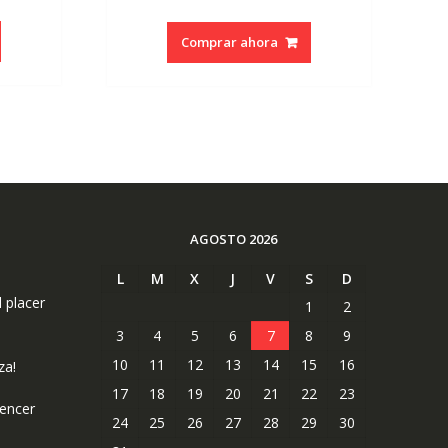
precio
precio
original
actual
Comprar ahora
era:
es:
€19.90.
€18.90.
AGOSTO 2026
L
M
X
J
V
S
D
l placer
1
2
3
4
5
6
7
8
9
10
11
12
13
14
15
16
za!
17
18
19
20
21
22
23
uencer
24
25
26
27
28
29
30