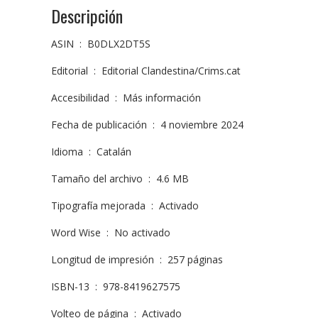
Descripción
ASIN ‏ : ‎ B0DLX2DT5S
Editorial ‏ : ‎ Editorial Clandestina/Crims.cat
Accesibilidad ‏ : ‎ Más información
Fecha de publicación ‏ : ‎ 4 noviembre 2024
Idioma ‏ : ‎ Catalán
Tamaño del archivo ‏ : ‎ 4.6 MB
Tipografía mejorada ‏ : ‎ Activado
Word Wise ‏ : ‎ No activado
Longitud de impresión ‏ : ‎ 257 páginas
ISBN-13 ‏ : ‎ 978-8419627575
Volteo de página ‏ : ‎ Activado