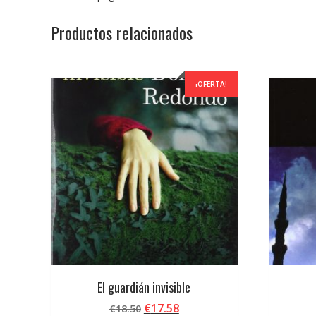
Productos relacionados
¡OFERTA!
El guardián invisible
El
El
€
17.58
€
18.50