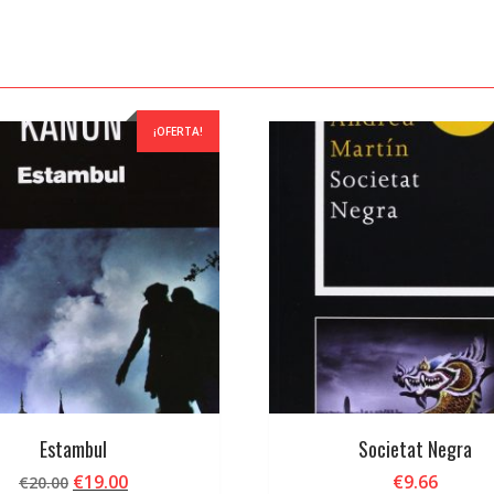
¡OFERTA!
Estambul
Societat Negra
El
El
€
19.00
€
9.66
€
20.00