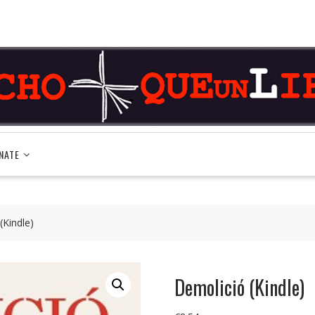
NATE
(Kindle)
Demolició (Kindle)