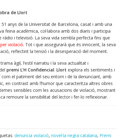
obra de Llort
 51 anys de la Universitat de Barcelona, casat i amb una
eva feina acadèmica, col·labora amb dos diaris i participa
ràdio i televisió. La seva vida sembla perfecta fins que
per violació
. Tot i que assegurarà que és innocent, la seva
ció, reflectint la tensió i la desesperació del moment.
ama àgil, l’estil narratiu i la seva actualitat i
 del
premi L’H Confidencial
.
Llort
explora els sentiments i
xí com el patiment del seu entorn i de la denunciant, amb
c, en contrast amb l’humor que caracteritza altres obres
n temes sensibles com les acusacions de violació, mostrant
a remoure la sensibilitat del lector i fer-lo reflexionar.
iquetas:
denuncia violació
,
novel·la negra catalana
,
Premi