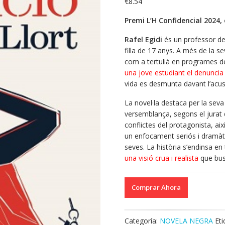
€
8.54
Premi L’H Confidencial 2024, 
Rafel Egidi
és un professor de
filla de 17 anys. A més de la s
com a tertulià en programes de 
una jove estudiant el denuncia 
vida es desmunta davant l’acusa
La novel·la destaca per la seva tr
versemblança, segons el jurat
conflictes del protagonista, ai
un enfocament seriós i dramàti
seves. La història s’endinsa e
una visió crua i realista
que busc
Comprar Ahora
Categoría:
NOVELA NEGRA
Et