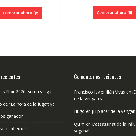
precio
precio
original
actual
Comprar ahora
Comprar ahora
era:
es:
€20.00.
€19.00.
 recientes
Comentarios recientes
les Noir 2026, suma y sigue!
Francisco Javier Illán Vivas
en
¡E
de la venganza!
o de “La hora de la fuga”: ya
Hugo
en
¡El placer de la vengan
os ganador!
Quim
en
L’assassinat de la infl
so o infierno?
vegana!