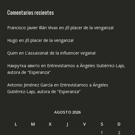
Comentarios recientes
Francisco Javier Illán Vivas
en
¡El placer de la venganza!
Hugo
en
¡El placer de la venganza!
Quim
en
L’assassinat de la influencer vegana!
Накрутка авито
en
Entrevistamos a Ángeles Gutiérrez-Lapi,
autora de “Esperanza”
Antonio Jiménez García
en
Entrevistamos a Ángeles
Gutiérrez-Lapi, autora de “Esperanza”
AGOSTO 2026
L
M
X
J
V
S
D
1
2