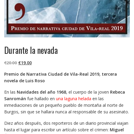
Durante la nevada
El
El
€
20.00
€
19.00
precio
precio
Premio de Narrativa Ciudad de Vila-Real 2019, tercera
original
actual
novela de Luis Roso
era:
es:
€20.00.
€19.00.
En las
Navidades del año 1968
, el cuerpo de la joven
Rebeca
Sanromán
fue hallado en
una laguna helada
en las
inmediaciones de un pequeño pueblo de montaña al norte de
Burgos, sin que se hallara nunca al responsable de su asesinato.
Diez años después, dos reporteros de un diario provincial viajan
hasta el lugar para escribir un artículo sobre el crimen:
Miguel