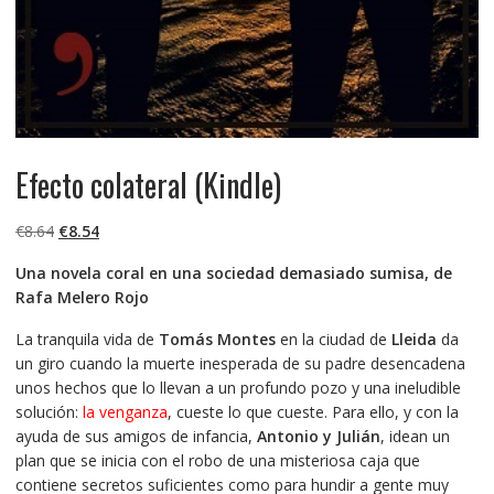
Efecto colateral (Kindle)
El
El
€
8.64
€
8.54
precio
precio
Una novela coral en una sociedad demasiado sumisa, de
original
actual
Rafa Melero Rojo
era:
es:
€8.64.
€8.54.
La tranquila vida de
Tomás Montes
en la ciudad de
Lleida
da
un giro cuando la muerte inesperada de su padre desencadena
unos hechos que lo llevan a un profundo pozo y una ineludible
solución:
la venganza
, cueste lo que cueste. Para ello, y con la
ayuda de sus amigos de infancia,
Antonio y Julián
, idean un
plan que se inicia con el robo de una misteriosa caja que
contiene secretos suficientes como para hundir a gente muy