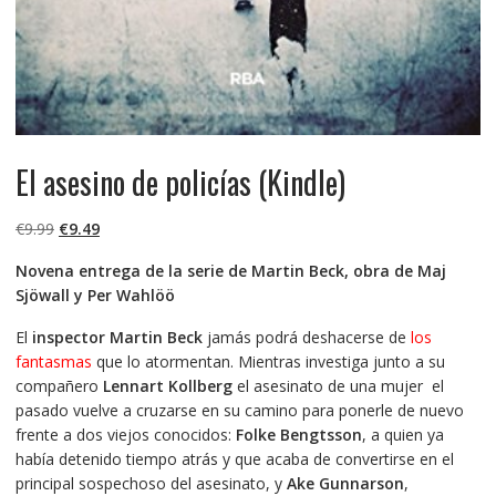
El asesino de policías (Kindle)
El
El
€
9.99
€
9.49
precio
precio
Novena entrega de la serie de Martin Beck, obra de Maj
original
actual
Sjöwall y Per Wahlöö
era:
es:
€9.99.
€9.49.
El
inspector Martin Beck
jamás podrá deshacerse de
los
fantasmas
que lo atormentan. Mientras investiga junto a su
compañero
Lennart Kollberg
el asesinato de una mujer el
pasado vuelve a cruzarse en su camino para ponerle de nuevo
frente a dos viejos conocidos:
Folke Bengtsson
, a quien ya
había detenido tiempo atrás y que acaba de convertirse en el
principal sospechoso del asesinato, y
Ake Gunnarson
,