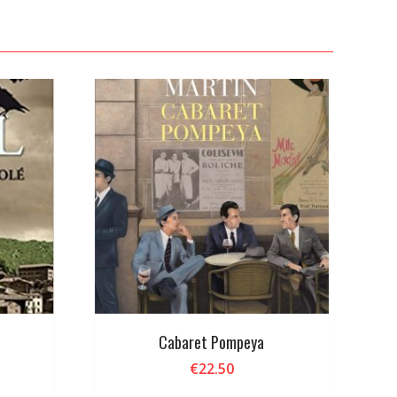
Cabaret Pompeya
€
22.50