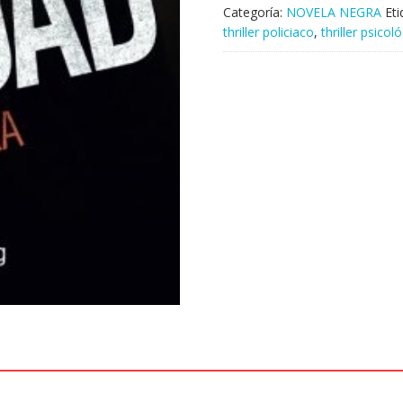
Categoría:
NOVELA NEGRA
Et
thriller policiaco
,
thriller psicol