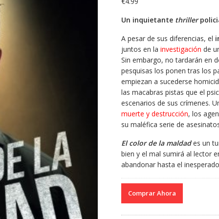
€
4.99
Un inquietante
thriller
polic
A pesar de sus diferencias, el
i
juntos en la
investigación
de un
Sin embargo, no tardarán en de
pesquisas los ponen tras los p
empiezan a sucederse homicidio
las macabras pistas que el psi
escenarios de sus crímenes. Un
muerte y destrucción
, los age
su maléfica serie de asesinatos
El color de la maldad
es un t
bien y el mal sumirá al lector
abandonar hasta el inesperado 
Comprar Ahora