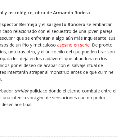
ial y psicológico, obra de Armando Rodera.
nspector Bermejo
y el
sargento Roncero
se embarcan
 caso relacionado con el secuestro de una joven pareja.
scubrir que se enfrentan a algo aún más inquietante: sus
asos de un frío y meticuloso
asesino en serie
. De pronto
s, uno tras otro, y el único hilo del que pueden tirar son
cópata les deja en los cadáveres que abandona en los
idos por el deseo de acabar con el salvaje ritual de
ntes intentarán atrapar al monstruo antes de que culmine
.
urbador
thriller
policíaco donde el eterno combate entre el
 en una intensa vorágine de sensaciones que no podrá
desenlace final.