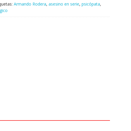
iquetas:
Armando Rodera
,
asesino en serie
,
psicópata
,
ógico