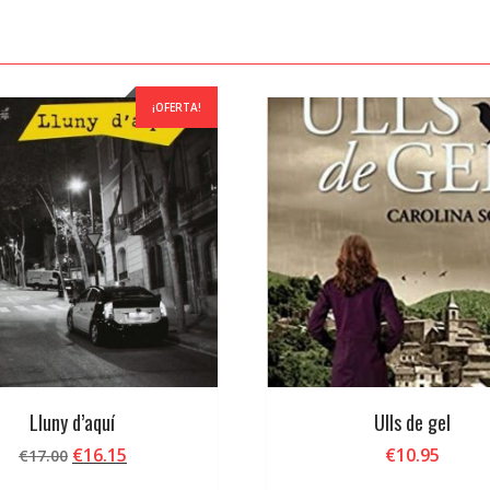
¡OFERTA!
Lluny d’aquí
Ulls de gel
El
El
€
16.15
€
10.95
€
17.00
precio
precio