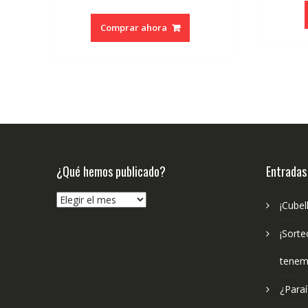
precio
precio
original
actual
Comprar ahora
era:
es:
€10.99.
€10.44.
¿Qué hemos publicado?
Entradas
¿Qué
¡Cubel
hemos
publicado?
¡Sorte
tenem
¿Paraí