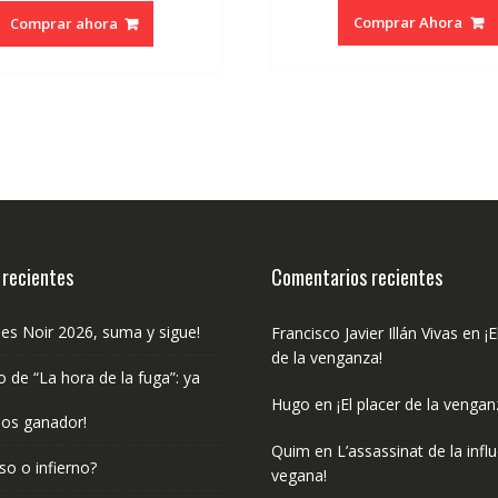
original
actual
Comprar Ahora
Comprar ahora
era:
es:
€17.00.
€16.15.
 recientes
Comentarios recientes
les Noir 2026, suma y sigue!
Francisco Javier Illán Vivas
en
¡E
de la venganza!
o de “La hora de la fuga”: ya
Hugo
en
¡El placer de la vengan
os ganador!
Quim
en
L’assassinat de la infl
so o infierno?
vegana!