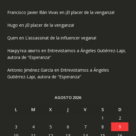
Francisco Javier Illán Vivas
en
¡El placer de la venganza!
Hugo
en
¡El placer de la venganza!
Quim
en
L’assassinat de la influencer vegana!
Накрутка авито
en
Entrevistamos a Ángeles Gutiérrez-Lapi,
autora de “Esperanza”
Antonio Jiménez García
en
Entrevistamos a Ángeles
Gutiérrez-Lapi, autora de “Esperanza”
AGOSTO 2026
L
M
X
J
V
S
D
1
2
3
4
5
6
7
8
9
10
11
12
13
14
15
16