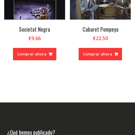
Societat Negra
Cabaret Pompeya
€
9.66
€
22.50
Comprar ahora
Comprar ahora
¿Qué hemos publicado?