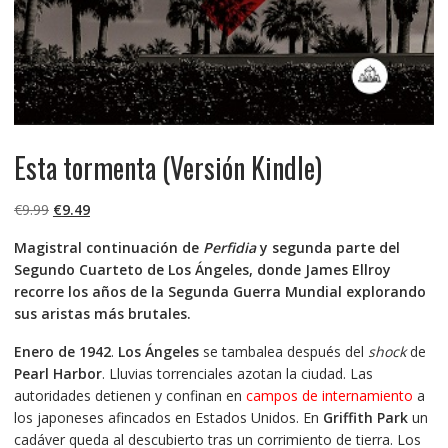
Esta tormenta (Versión Kindle)
El
El
€
9.99
€
9.49
precio
precio
Magistral continuación de
Perfidia
y segunda parte del
original
actual
Segundo Cuarteto de Los Ángeles, donde James Ellroy
era:
es:
recorre los años de la Segunda Guerra Mundial explorando
€9.99.
€9.49.
sus aristas más brutales.
Enero de 1942
.
Los Ángeles
se tambalea después del
shock
de
Pearl Harbor
. Lluvias torrenciales azotan la ciudad. Las
autoridades detienen y confinan en
campos de internamiento
a
los japoneses afincados en Estados Unidos. En
Griffith Park
un
cadáver queda al descubierto tras un corrimiento de tierra. Los