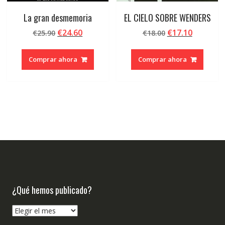
La gran desmemoria
EL CIELO SOBRE WENDERS
El
El
El
El
€
24.60
€
17.10
€
25.90
€
18.00
precio
precio
precio
precio
original
actual
original
actual
Comprar ahora
Comprar ahora
era:
es:
era:
es:
€25.90.
€24.60.
€18.00.
€17.10.
¿Qué hemos publicado?
¿Qué
hemos