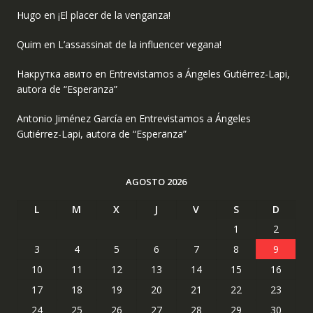
Hugo
en
¡El placer de la venganza!
Quim
en
L’assassinat de la influencer vegana!
Накрутка авито
en
Entrevistamos a Ángeles Gutiérrez-Lapi,
autora de “Esperanza”
Antonio Jiménez García
en
Entrevistamos a Ángeles
Gutiérrez-Lapi, autora de “Esperanza”
AGOSTO 2026
L
M
X
J
V
S
D
1
2
3
4
5
6
7
8
9
10
11
12
13
14
15
16
17
18
19
20
21
22
23
24
25
26
27
28
29
30