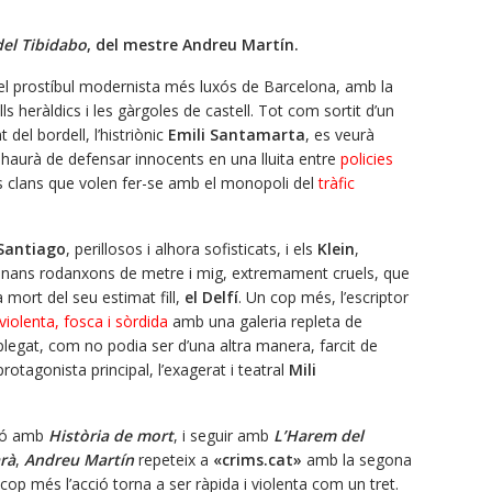
del Tibidabo
, del mestre Andreu Martín.
 el prostíbul modernista més luxós de Barcelona, amb la
lls heràldics i les gàrgoles de castell. Tot com sortit d’un
 del bordell, l’histriònic
Emili Santamarta
, es veurà
haurà de defensar innocents en una lluita entre
policies
os clans que volen fer-se amb el monopoli del
tràfic
Santiago
, perillosos i alhora sofisticats, i els
Klein
,
 nans rodanxons de metre i mig, extremament cruels, que
mort del seu estimat fill,
el Delfí
. Un cop més, l’escriptor
violenta, fosca i sòrdida
amb una galeria repleta de
 plegat, com no podia ser d’una altra manera, farcit de
protagonista principal, l’exagerat i teatral
Mili
ció amb
Història de mort
, i seguir amb
L’Harem del
rà
,
Andreu Martín
repeteix a
«crims.cat»
amb la segona
 cop més l’acció torna a ser ràpida i violenta com un tret.