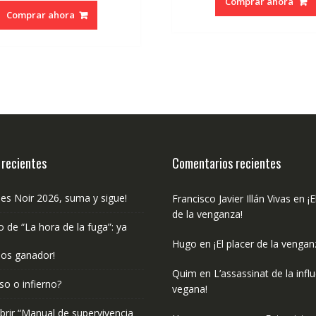
Comprar ahora
original
actual
era:
es:
Comprar ahora
era:
es:
€18.50.
€1
€10.99.
€10.44.
 recientes
Comentarios recientes
les Noir 2026, suma y sigue!
Francisco Javier Illán Vivas
en
¡E
de la venganza!
o de “La hora de la fuga”: ya
Hugo
en
¡El placer de la vengan
os ganador!
Quim
en
L’assassinat de la infl
so o infierno?
vegana!
rir “Manual de supervivencia