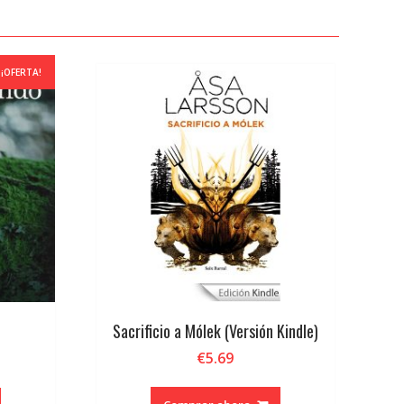
¡OFERTA!
Sacrificio a Mólek (Versión Kindle)
€
5.69
ecio
tual