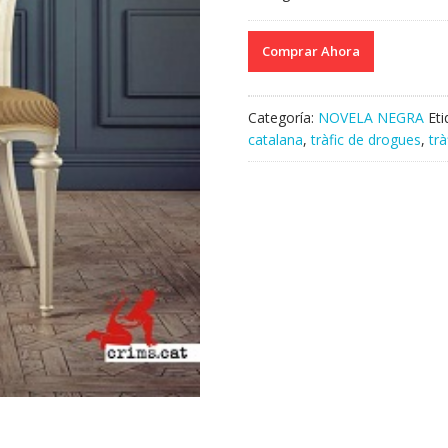
Comprar Ahora
Categoría:
NOVELA NEGRA
Et
catalana
,
tràfic de drogues
,
trà