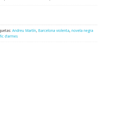
iquetas:
Andreu Martín
,
Barcelona violenta
,
novela negra
fic d’armes