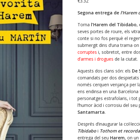
€
3.32
Segona entrega de
l’Harem 
Torna
l’Harem del Tibidabo
,
seves portes de roure, els vitra
conte si no fos perquè el regent
submergit dins d’una trama on 
corruptes
i, sobretot, entre d
d’armes i drogues
de la ciutat.
Aquests dos clans són: els
De 
comandats per dos despietats
només cerquen venjança per la 
ens endinsa en una Barcelona
personatges estrafolaris, i tot
l’humor àcid i corrosiu del seu 
Santamarta
.
Després d’inaugurar la col·lec
Tibidabo
i
Tothom et recorda
entrega del seu
Harem
, on un