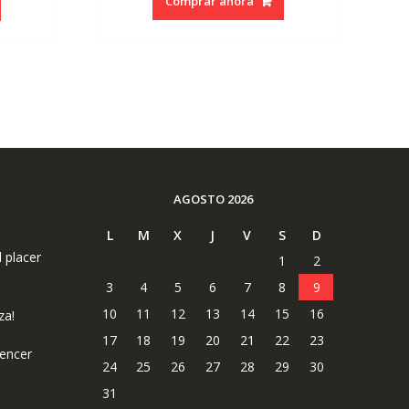
Comprar ahora
7.58.
AGOSTO 2026
L
M
X
J
V
S
D
l placer
1
2
3
4
5
6
7
8
9
10
11
12
13
14
15
16
za!
17
18
19
20
21
22
23
uencer
24
25
26
27
28
29
30
31