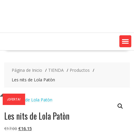
Saltar
contenido
Página de Inicio
TIENDA
Productos
Les nits de Lola Patòn
¡OFERTA!
Les nits de Lola Patòn
El
El
€
17.00
€
16.15