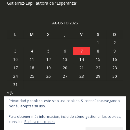
Gutiérrez-Lapi, autora de “Esperanza”
AGOSTO 2026
L
M
X
J
V
S
D
1
2
3
4
5
6
7
8
9
10
11
12
13
14
15
16
17
18
19
20
21
22
23
24
25
26
27
28
29
30
31
« Jul
Privacidad y cookies: este sitio usa cookies. Si continúas navegando
por él, aceptas su uso.
Para obtener más información, incluido cómo gestionar las cookies,
consulta:
Política de cookies
Copyright © todos los derechos reservados