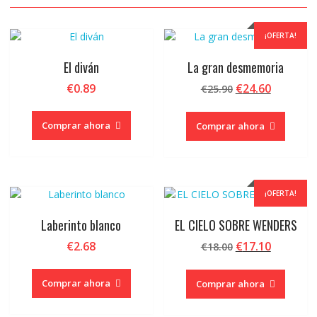
¡OFERTA!
El diván
La gran desmemoria
El
El
€
0.89
€
24.60
€
25.90
precio
precio
original
actual
Comprar ahora
Comprar ahora
era:
es:
€25.90.
€24.60.
¡OFERTA!
Laberinto blanco
EL CIELO SOBRE WENDERS
El
El
€
2.68
€
17.10
€
18.00
precio
precio
original
actual
Comprar ahora
Comprar ahora
era:
es:
€18.00.
€17.10.