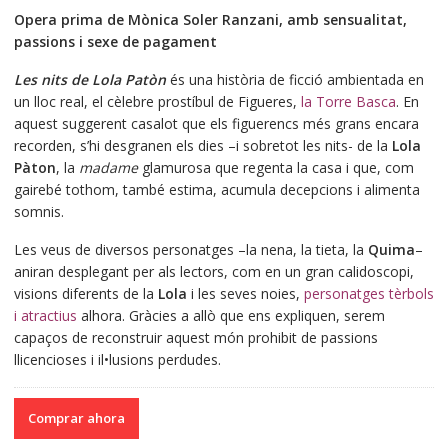
precio
precio
Opera prima de Mònica Soler Ranzani, amb sensualitat,
original
actual
passions i sexe de pagament
era:
es:
€17.00.
€16.15.
Les nits de Lola Patòn
és una història de ficció ambientada en
un lloc real, el cèlebre prostíbul de Figueres,
la Torre Basca
. En
aquest suggerent casalot que els figuerencs més grans encara
recorden, s’hi desgranen els dies –i sobretot les nits- de la
Lola
Pàton
, la
madame
glamurosa que regenta la casa i que, com
gairebé tothom, també estima, acumula decepcions i alimenta
somnis.
Les veus de diversos personatges –la nena, la tieta, la
Quima
–
aniran desplegant per als lectors, com en un gran calidoscopi,
visions diferents de la
Lola
i les seves noies,
personatges tèrbols
i atractius
alhora. Gràcies a allò que ens expliquen, serem
capaços de reconstruir aquest món prohibit de passions
llicencioses i il•lusions perdudes.
Comprar ahora