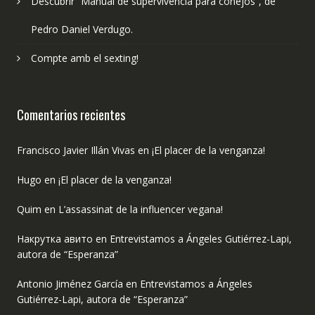
Descubrir “Manual de supervivencia para conejos”, de
Pedro Daniel Verdugo.
Compte amb el sexting!
Comentarios recientes
Francisco Javier Illán Vivas
en
¡El placer de la venganza!
Hugo
en
¡El placer de la venganza!
Quim
en
L’assassinat de la influencer vegana!
Накрутка авито
en
Entrevistamos a Ángeles Gutiérrez-Lapi,
autora de “Esperanza”
Antonio Jiménez García
en
Entrevistamos a Ángeles
Gutiérrez-Lapi, autora de “Esperanza”