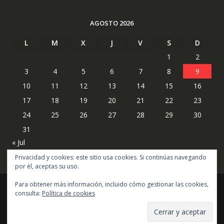
AGOSTO 2026
L
M
X
J
V
S
D
1
2
3
4
5
6
7
8
9
10
11
12
13
14
15
16
17
18
19
20
21
22
23
24
25
26
27
28
29
30
31
« Jul
Privacidad y cookies: este sitio usa cookies. Si continúas navegando
por él, aceptas su uso.
Para obtener más información, incluido cómo gestionar las cookies,
consulta:
Política de cookies
Copyright © todos los derechos reservados
Online Shop por
Acme Themes