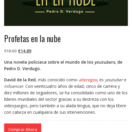
Profetas en la nube
El
El
€
18.00
€
14.89
precio
precio
Una novela policiaca sobre el mundo de los
youtubers
, de
original
actual
Pedro D. Verdugo.
era:
es:
€18.00.
€14.89.
David de la Red
, más conocido como
alteregox
, es
youtuber
e
infuencer
. Con veinticuatro años de edad, cinco de carrera y
diez millones de seguidores, se ha consolidado como uno de los
líderes mundiales del sector gracias a su destreza con los
videojuegos, pero también a su alada lengua, que no deja títere
con cabeza en cualquiera de sus intervenciones.
Comprar Ahora