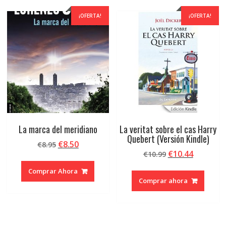
¡OFERTA!
¡OFERTA!
La marca del meridiano
La veritat sobre el cas Harry
Quebert (Versión Kindle)
El
El
€
8.50
€
8.95
El
El
€
10.44
precio
precio
€
10.99
precio
precio
original
actual
Comprar Ahora
original
actual
era:
es:
Comprar ahora
era:
es:
€8.95.
€8.50.
€10.99.
€10.44.