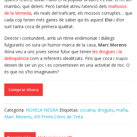
mambo, que diríem. Però també atreu l’atenció dels
mafiosos
de la Verneda
, els rivals del traficant, els mossos corruptes… que
cada cop tenen més ganes de saber qui és aquest
Eloi
i d’on
surt tanta coca de primera qualitat.
Directe i contundent, amb un ritme endimoniat I diàlegs
fulgurants on sura un humor marca de la casa,
Marc Moreno
dóna veu a uns joves sense futur que tenen
les drogues i la
delinqüència
com a referents idealitzats. Fins que coca i
trapis
deixen de ser un joc i es converteixen en una activitat de risc. O
és que no s’ho imaginaven?
Comprar Ahora
Categoría:
NOVELA NEGRA
Etiquetas:
cocaína
,
drogues
,
mafia
,
Marc Moreno
,
VIII Premi Crims de Tinta