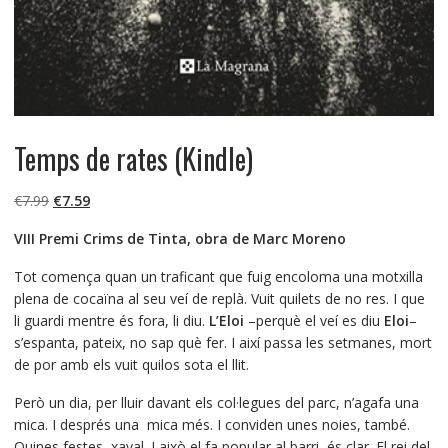
Temps de rates (Kindle)
El
El
€
7.99
€
7.59
precio
precio
VIII Premi Crims de Tinta, obra de Marc Moreno
original
actual
era:
es:
Tot comença quan un traficant que fuig encoloma una motxilla
€7.99.
€7.59.
plena de cocaïna al seu veí de replà. Vuit quilets de no res. I que
li guardi mentre és fora, li diu.
L’Eloi
–perquè el veí es diu
Eloi
–
s’espanta, pateix, no sap què fer. I així passa les setmanes, mort
de por amb els vuit quilos sota el llit.
Però un dia, per lluir davant els col·legues del parc, n’agafa una
mica. I després una mica més. I conviden unes noies, també.
Quines festes, xaval. I això el fa popular al barri, és clar. El rei del