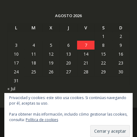
AGOSTO 2026
L
M
X
J
V
S
D
1
2
3
4
5
6
7
8
9
10
11
12
13
14
15
16
17
18
19
20
21
22
23
24
25
26
27
28
29
30
31
« Jul
Privacidad y cookies: este sitio usa cookies. Si continúas navegando
por él, aceptas su uso.
Para obtener más información, incluido cómo gestionar las cookies,
consulta:
Política de cookies
Copyright © todos los derechos reservados
Online Shop por
Acme Themes