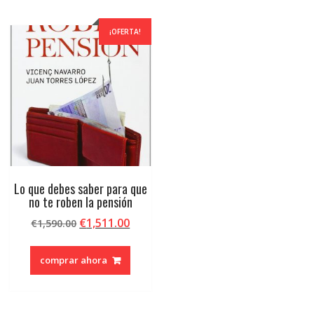
¡OFERTA!
Lo que debes saber para que
no te roben la pensión
El
El
€
1,511.00
€
1,590.00
precio
precio
original
actual
comprar ahora
era:
es:
€1,590.00.
€1,511.00.