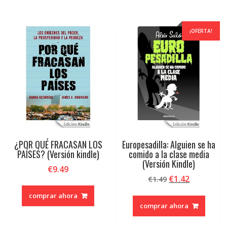
¡OFERTA!
¿POR QUÉ FRACASAN LOS
Europesadilla: Alguien se ha
PAÍSES? (Versión kindle)
comido a la clase media
(Versión Kindle)
€
9.49
El
El
€
1.42
€
1.49
precio
precio
comprar ahora
original
actual
comprar ahora
era:
es:
€1.49.
€1.42.