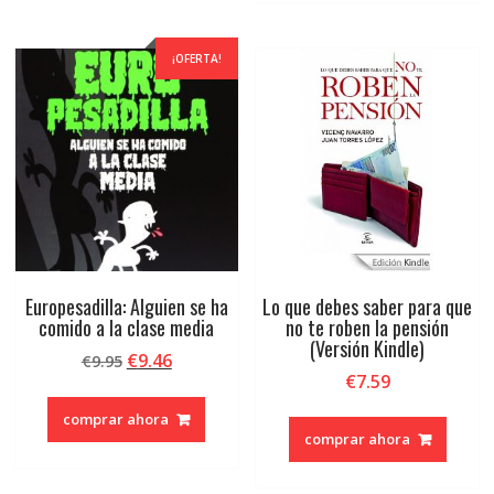
¡OFERTA!
Europesadilla: Alguien se ha
Lo que debes saber para que
comido a la clase media
no te roben la pensión
(Versión Kindle)
El
El
€
9.46
€
9.95
€
7.59
precio
precio
original
actual
comprar ahora
era:
es:
comprar ahora
€9.95.
€9.46.