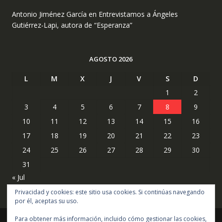
Antonio Jiménez García
en
Entrevistamos a Ángeles
Gutiérrez-Lapi, autora de “Esperanza”
AGOSTO 2026
L
M
X
J
V
S
D
1
2
3
4
5
6
7
8
9
10
11
12
13
14
15
16
17
18
19
20
21
22
23
24
25
26
27
28
29
30
31
« Jul
Privacidad y cookies: este sitio usa cookies. Si continúas navegando
por él, aceptas su uso.
Para obtener más información, incluido cómo gestionar las cookies,