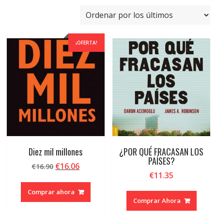
por
los
últimos
¡OFERTA!
Diez mil millones
¿POR QUÉ FRACASAN LOS
PAÍSES?
El
El
€
16.06
€
16.90
€
11.35
precio
precio
original
actual
Comprar ahora
era:
es:
Comprar Ahora
€16.90.
€16.06.