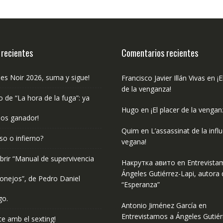
 recientes
Comentarios recientes
les Noir 2026, suma y sigue!
Francisco Javier Illán Vivas
en
¡E
de la venganza!
o de “La hora de la fuga”: ya
Hugo
en
¡El placer de la vengan
os ganador!
Quim
en
L’assassinat de la infl
so o infierno?
vegana!
rir “Manual de supervivencia
Накрутка авито
en
Entrevista
Ángeles Gutiérrez-Lapi, autora 
onejos”, de Pedro Daniel
“Esperanza”
go.
Antonio Jiménez García
en
Entrevistamos a Ángeles Gutiér
e amb el sexting!