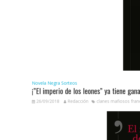
Novela Negra
Sorteos
¡”El imperio de los leones” ya tiene gan
26/09/2018
Redacción
clanes mafiosos fran