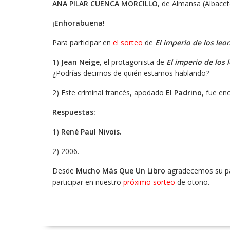
ANA PILAR CUENCA MORCILLO
, de Almansa (Albacet
¡Enhorabuena!
Para participar en
el sorteo
de
El imperio de los leo
1)
Jean Neige
, el protagonista de
El imperio de los 
¿Podrías decirnos de quién estamos hablando?
2) Este criminal francés, apodado
El Padrino
, fue en
Respuestas:
1)
René Paul Nivois.
2) 2006.
Desde
Mucho Más Que Un Libro
agradecemos su par
participar en nuestro
próximo sorteo
de otoño.