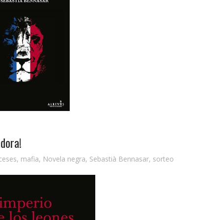
adora!
ceses
,
mafia
,
Novela negra
,
Sebastià Bennasar
,
sorteo