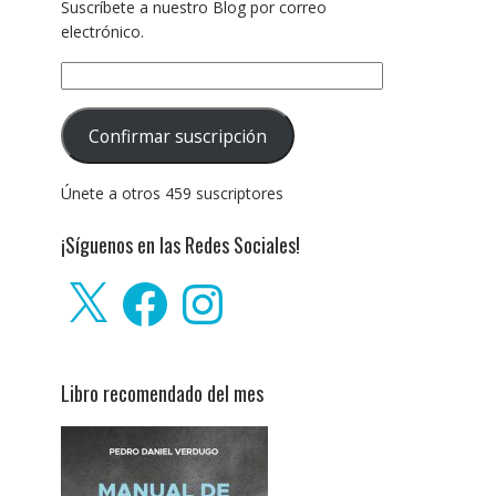
Suscríbete a nuestro Blog por correo
electrónico.
Dirección
de
correo
Confirmar suscripción
electrónico:
Únete a otros 459 suscriptores
¡Síguenos en las Redes Sociales!
X
Facebook
Instagram
Libro recomendado del mes