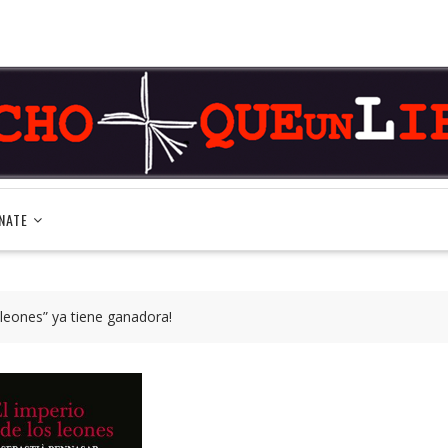
NATE
s leones” ya tiene ganadora!