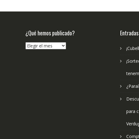
¿Qué hemos publicado?
Entradas
¿Qué
¡Cubel
hemos
publicado?
¡Sorte
tenem
¿Paraí
Descub
para c
Verdu
Compt