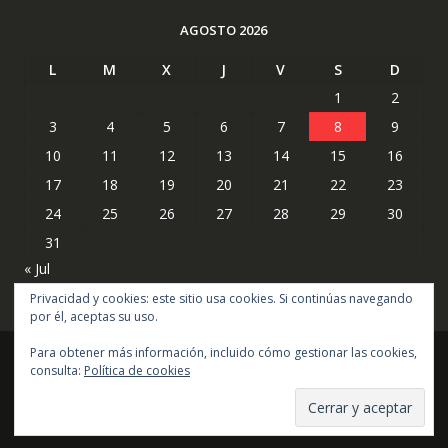
AGOSTO 2026
L
M
X
J
V
S
D
1
2
3
4
5
6
7
8
9
10
11
12
13
14
15
16
17
18
19
20
21
22
23
24
25
26
27
28
29
30
31
« Jul
Privacidad y cookies: este sitio usa cookies. Si continúas navegando
por él, aceptas su uso.
Para obtener más información, incluido cómo gestionar las cookies,
consulta:
Política de cookies
Copyright © todos los derechos reservados
Online Shop por
Acme Themes