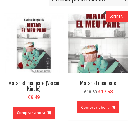
últimos
¡OFERTA!
Matar el meu pare (Versió
Matar el meu pare
Kindle)
El
El
€
17.58
€
18.50
€
9.49
precio
precio
original
actual
Comprar ahora
era:
es:
Comprar ahora
€18.50.
€17.58.