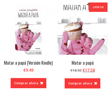
¡OFERTA!
Matar a papá (Versión Kindle)
Matar a papá
El
El
€
9.49
€
17.58
€
18.50
precio
precio
original
actual
Comprar ahora
Comprar ahora
era:
es:
€18.50.
€17.58.