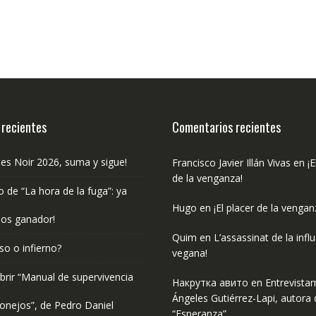
 recientes
Comentarios recientes
les Noir 2026, suma y sigue!
Francisco Javier Illán Vivas
en
¡E
de la venganza!
o de “La hora de la fuga”: ya
Hugo
en
¡El placer de la vengan
os ganador!
Quim
en
L’assassinat de la infl
so o infierno?
vegana!
rir “Manual de supervivencia
Накрутка авито
en
Entrevista
Ángeles Gutiérrez-Lapi, autora 
onejos”, de Pedro Daniel
“Esperanza”