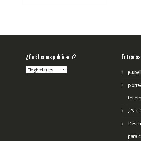
€5.99.
€5.69.
¿Qué hemos publicado?
Entradas
¿Qué
¡Cubel
hemos
publicado?
¡Sorte
tenem
¿Paraí
Descub
para c