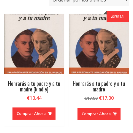
últimos
¡OFERTA!
Honrarás a tu padre y a tu
Honrarás a tu padre y a tu
madre (kindle)
madre
El
El
€
10.44
€
17.00
€
17.90
precio
precio
original
actual
Comprar Ahora
Comprar Ahora
era:
es:
€17.90.
€17.00.