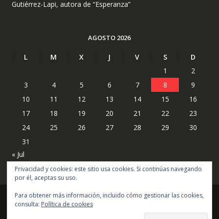
Gutiérrez-Lapi, autora de “Esperanza”
AGOSTO 2026
L
M
X
J
V
S
D
1
2
3
4
5
6
7
8
9
10
11
12
13
14
15
16
17
18
19
20
21
22
23
24
25
26
27
28
29
30
31
« Jul
Privacidad y cookies: este sitio usa cookies. Si continúas navegando
por él, aceptas su uso.
Para obtener más información, incluido cómo gestionar las cookies,
consulta:
Política de cookies
Copyright © todos los derechos reservados