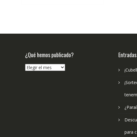
¿Qué hemos publicado?
Entradas
¿Qué
¡Cubel
hemos
publicado?
¡Sorte
tenem
¿Paraí
Descub
para c