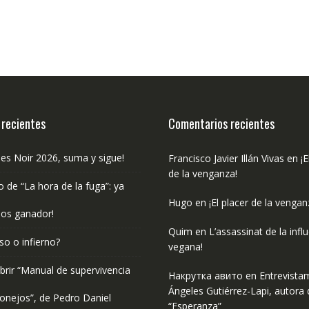
 recientes
Comentarios recientes
les Noir 2026, suma y sigue!
Francisco Javier Illán Vivas
en
¡E
de la venganza!
o de “La hora de la fuga”: ya
Hugo
en
¡El placer de la vengan
os ganador!
Quim
en
L’assassinat de la infl
so o infierno?
vegana!
rir “Manual de supervivencia
Накрутка авито
en
Entrevista
Ángeles Gutiérrez-Lapi, autora 
onejos”, de Pedro Daniel
“Esperanza”