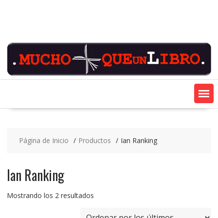
Saltar
contenido
Página de Inicio
Productos
Ian Ranking
Ian Ranking
Ordenado
Mostrando los 2 resultados
por
los