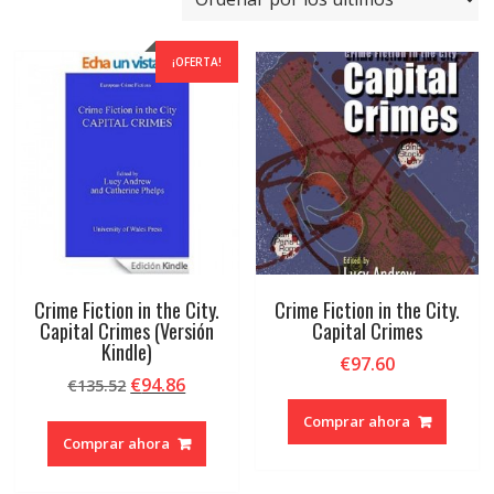
últimos
¡OFERTA!
Crime Fiction in the City.
Crime Fiction in the City.
Capital Crimes (Versión
Capital Crimes
Kindle)
€
97.60
El
El
€
94.86
€
135.52
precio
precio
Comprar ahora
original
actual
Comprar ahora
era:
es:
€135.52.
€94.86.