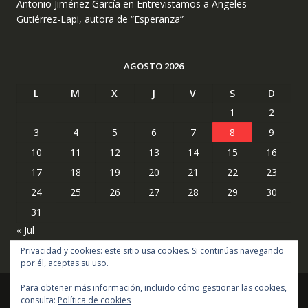
Antonio Jiménez García
en
Entrevistamos a Ángeles
Gutiérrez-Lapi, autora de “Esperanza”
AGOSTO 2026
L
M
X
J
V
S
D
1
2
3
4
5
6
7
8
9
10
11
12
13
14
15
16
17
18
19
20
21
22
23
24
25
26
27
28
29
30
31
« Jul
Privacidad y cookies: este sitio usa cookies. Si continúas navegando
por él, aceptas su uso.
Para obtener más información, incluido cómo gestionar las cookies,
consulta:
Política de cookies