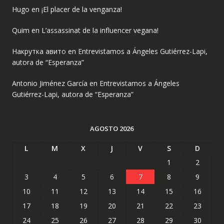
Hugo
en
¡El placer de la venganza!
Quim
en
L’assassinat de la influencer vegana!
Накрутка авито
en
Entrevistamos a Ángeles Gutiérrez-Lapi,
autora de “Esperanza”
Antonio Jiménez García
en
Entrevistamos a Ángeles
Gutiérrez-Lapi, autora de “Esperanza”
AGOSTO 2026
L
M
X
J
V
S
D
1
2
3
4
5
6
7
8
9
10
11
12
13
14
15
16
17
18
19
20
21
22
23
24
25
26
27
28
29
30